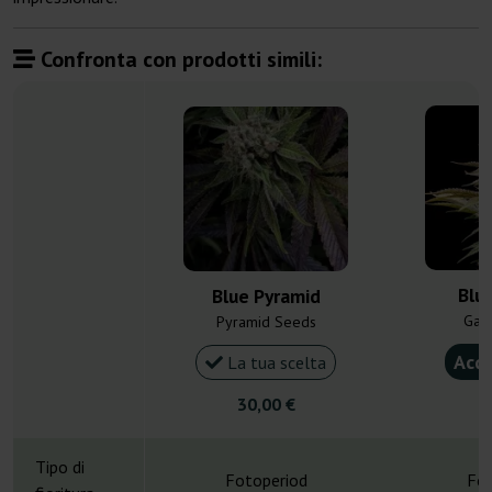
Confronta con prodotti simili:
Blu
Blue Pyramid
Gan
Pyramid Seeds
Acqu
La tua scelta
30,00 €
4
Tipo di
Fotoperiod
Fot