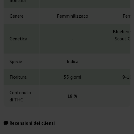
fioritura
Genere
Femminilizzato
Femmi
Blueberry 
Genetica
-
Scout Coo
S
Specie
Indica
Fioritura
55 giorni
9-10 
Contenuto
18 %
di THC
Recensioni dei clienti