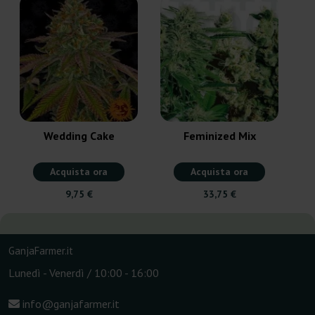
Wedding Cake
Feminized Mix
Acquista ora
Acquista ora
9,75 €
33,75 €
GanjaFarmer.it
Lunedì - Venerdì / 10:00 - 16:00
info@ganjafarmer.it