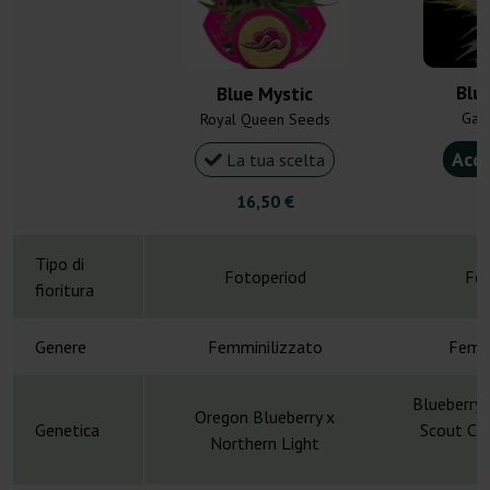
Blu
Blue Mystic
Gan
Royal Queen Seeds
Acqu
La tua scelta
16,50 €
4
Tipo di
Fotoperiod
Fot
fioritura
Genere
Femminilizzato
Femmi
Blueberry 
Oregon Blueberry x
Genetica
Scout Coo
Northern Light
S