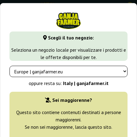
0
GanjaFarmer.it
Tipi di Semi
Semi Indica
Blue Mystic
Scegli il tuo negozio:
Blue Mystic Royal Queen Seeds
Seleziona un negozio locale per visualizzare i prodotti e
le offerte disponibili per te.
-25%
+ omaggi
oppure resta su:
Italy | ganjafarmer.it
Sei maggiorenne?
Questo sito contiene contenuti destinati a persone
maggiorenni.
Se non sei maggiorenne, lascia questo sito.