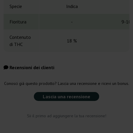
Specie
Indica
Fioritura
-
9-10 
Contenuto
18 %
di THC
Recensioni dei clienti
Conosci già questo prodotto? Lascia una recensione e ricevi un bonus.
Lascia una recensione
Sii il primo ad aggiungere la tua recensione!