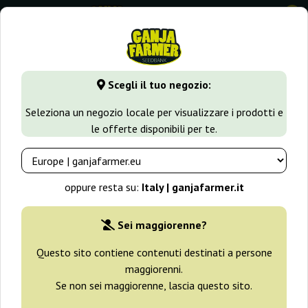
0
GanjaFarmer.it
Varietà di Cannabis
Northern Light
Nort
Scegli il tuo negozio:
Northern Lights White Label
Seleziona un negozio locale per visualizzare i prodotti e
le offerte disponibili per te.
oppure resta su:
Italy | ganjafarmer.it
Sei maggiorenne?
Questo sito contiene contenuti destinati a persone
maggiorenni.
Se non sei maggiorenne, lascia questo sito.