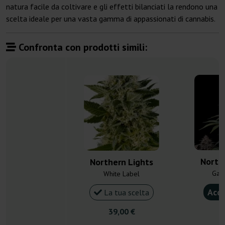
natura facile da coltivare e gli effetti bilanciati la rendono una
scelta ideale per una vasta gamma di appassionati di cannabis.
Confronta con prodotti simili:
North
Northern Lights
Gan
White Label
Acqu
La tua scelta
39,00 €
4