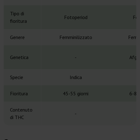
Tipo di
Fotoperiod
Fot
fioritura
Genere
Femminilizzato
Femmi
Genetica
-
Afgh
Specie
Indica
Fioritura
45-55 giorni
6-8 
Contenuto
-
1
di THC