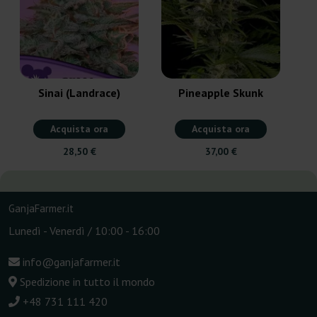
Sinai (Landrace)
Pineapple Skunk
Acquista ora
Acquista ora
28,50 €
37,00 €
GanjaFarmer.it
Lunedì - Venerdì / 10:00 - 16:00
info@ganjafarmer.it
Spedizione in tutto il mondo
+48 731 111 420