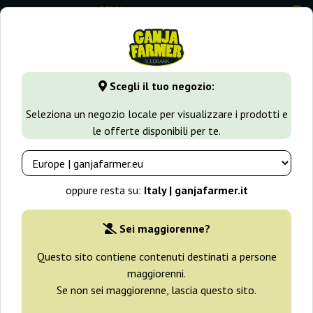
0
⭐ -40% Varietà a crescita rapida ⭐
⏰ 2 giorni 03:57:56
Scegli il tuo negozio:
GanjaFarmer.it
Tipi di Semi
Semi Indica
Royal Creamati
Seleziona un negozio locale per visualizzare i prodotti e
le offerte disponibili per te.
Royal Creamatic Royal Queen
Seeds
oppure resta su:
Italy | ganjafarmer.it
-25%
+ omaggi
Sei maggiorenne?
Questo sito contiene contenuti destinati a persone
maggiorenni.
Se non sei maggiorenne, lascia questo sito.