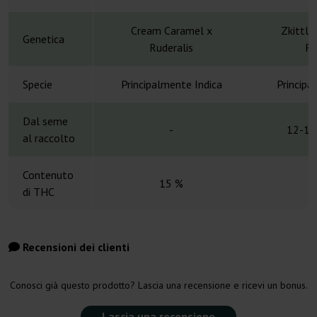
Cream Caramel x
Zkittle
Genetica
Ruderalis
Ru
Specie
Principalmente Indica
Principa
Dal seme
-
12-13
al raccolto
Contenuto
15 %
di THC
Recensioni dei clienti
Conosci già questo prodotto? Lascia una recensione e ricevi un bonus.
Lascia una recensione