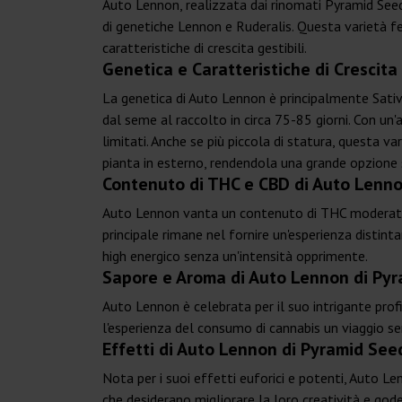
Auto Lennon, realizzata dai rinomati Pyramid Seed
di genetiche Lennon e Ruderalis. Questa varietà f
caratteristiche di crescita gestibili.
Genetica e Caratteristiche di Crescit
La genetica di Auto Lennon è principalmente Sativa
dal seme al raccolto in circa 75-85 giorni. Con un
limitati. Anche se più piccola di statura, questa
pianta in esterno, rendendola una grande opzione sia
Contenuto di THC e CBD di Auto Lenno
Auto Lennon vanta un contenuto di THC moderato de
principale rimane nel fornire un'esperienza distin
high energico senza un'intensità opprimente.
Sapore e Aroma di Auto Lennon di Py
Auto Lennon è celebrata per il suo intrigante prof
l'esperienza del consumo di cannabis un viaggio s
Effetti di Auto Lennon di Pyramid See
Nota per i suoi effetti euforici e potenti, Auto Le
che desiderano migliorare la loro creatività e gode