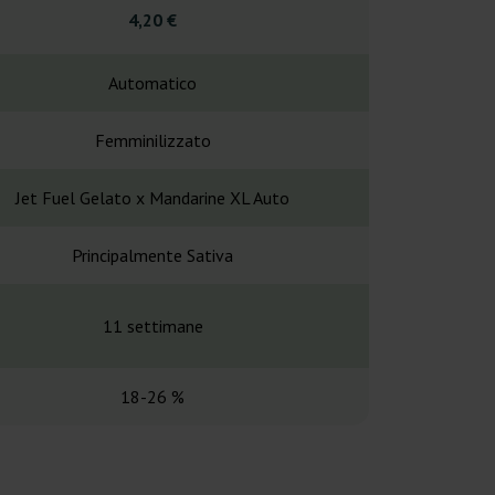
4,20 €
5,25
Automatico
Automa
Femminilizzato
Femminil
Jet Fuel Gelato x Mandarine XL Auto
Jack Herer x Bi
Principalmente Sativa
Principalme
11 settimane
10-12 se
18-26 %
19-2