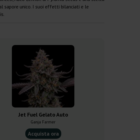
 sapore unico. I suoi effetti bilanciati e le
is.
Jet Fuel Gelato Auto
Devil X
Ganja Farmer
Ganja F
Acquista ora
Acquist