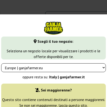
t
0 - 16:00
dbank
Tipi di marijuana
Altro
Scegli il tuo negozio:
va
Auto Lennon
Seleziona un negozio locale per visualizzare i prodotti e le
offerte disponibili per te.
s
Allevatore:
Pyramid Seeds
oppure resta su:
Italy | ganjafarmer.it
Confezione originale:
Sei maggiorenne?
1 seme
Questo sito contiene contenuti destinati a persone maggiorenni.
Se non sei maggiorenne, lascia questo sito.
Spedito in 24h