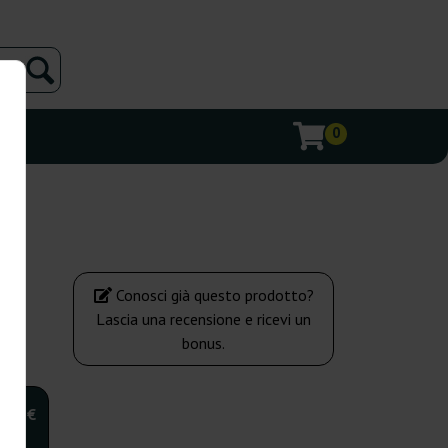
0
Conosci già questo prodotto?
Lascia una recensione e ricevi un
bonus.
7,00 €