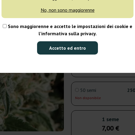
No, non sono maggiorenne
3 semi
18
Sono maggiorenne e accetto le impostazioni dei cookie e
Spedito in 3-7
l’informativa sulla privacy.
giorni
Accetto ed entro
5 semi
30
Spedito in 3-7
giorni
50 semi
250
Non disponibile
1 seme
7,00 €