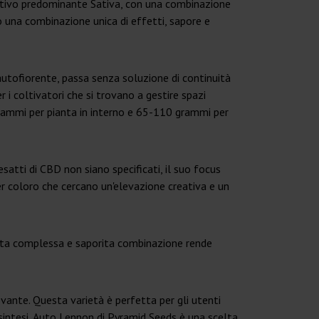
tintivo predominante Sativa, con una combinazione
 una combinazione unica di effetti, sapore e
autofiorente, passa senza soluzione di continuità
i coltivatori che si trovano a gestire spazi
grammi per pianta in interno e 65-110 grammi per
atti di CBD non siano specificati, il suo focus
er coloro che cercano un'elevazione creativa e un
uesta complessa e saporita combinazione rende
evante. Questa varietà è perfetta per gli utenti
n sintesi, Auto Lennon di Pyramid Seeds è una scelta