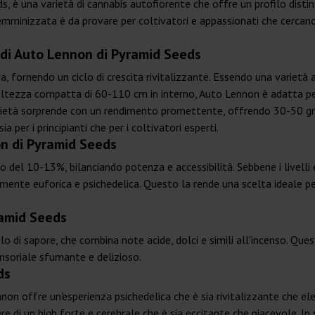
s, è una varietà di cannabis autofiorente che offre un profilo dis
emminizzata è da provare per coltivatori e appassionati che cercano
a di Auto Lennon di Pyramid Seeds
, fornendo un ciclo di crescita rivitalizzante. Essendo una varietà 
'altezza compatta di 60-110 cm in interno, Auto Lennon è adatta per 
 varietà sorprende con un rendimento promettente, offrendo 30-50 
 per i principianti che per i coltivatori esperti.
n di Pyramid Seeds
l 10-13%, bilanciando potenza e accessibilità. Sebbene i livelli es
tamente euforica e psichedelica. Questo la rende una scelta ideale p
ramid Seeds
ilo di sapore, che combina note acide, dolci e simili all'incenso. Q
ensoriale sfumante e delizioso.
ds
nnon offre un'esperienza psichedelica che è sia rivitalizzante che el
re di un high forte e cerebrale che è sia eccitante che piacevole. I