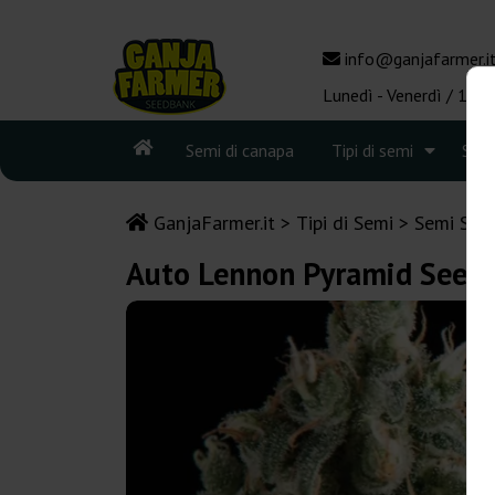
info@ganjafarmer.i
Lunedì - Venerdì / 10:0
Semi di canapa
Tipi di semi
See
GanjaFarmer.it
Tipi di Semi
Semi Sati
Auto Lennon Pyramid Seed