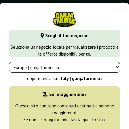
0
GanjaFarmer.it
Varietà di Cannabis
Northern Light
Nort
Scegli il tuo negozio:
Northern Haze Express Positronics
Seleziona un negozio locale per visualizzare i prodotti e
le offerte disponibili per te.
oppure resta su:
Italy | ganjafarmer.it
Sei maggiorenne?
Questo sito contiene contenuti destinati a persone
maggiorenni.
Se non sei maggiorenne, lascia questo sito.