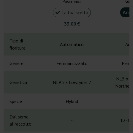
Gan
Positronics
Acqu
La tua scelta
33,00 €
4
Tipo di
Automatico
Aut
fioritura
Genere
Femminilizzato
Femmi
NL5 x H
Genetica
NL#5 x Lowryder 2
Northern
Specie
Hybrid
H
Dal seme
-
12-14
al raccolto