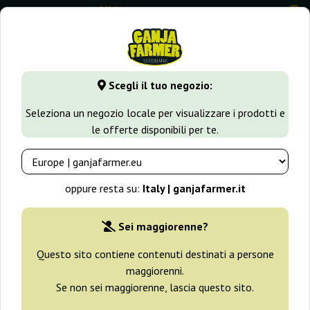
0
GanjaFarmer.it
Varietà di Cannabis
Blueberry
White Ber
Scegli il tuo negozio:
White Berry Paradise Seeds
Seleziona un negozio locale per visualizzare i prodotti e
le offerte disponibili per te.
-25%
+ omaggi
oppure resta su:
Italy | ganjafarmer.it
Sei maggiorenne?
Questo sito contiene contenuti destinati a persone
maggiorenni.
Se non sei maggiorenne, lascia questo sito.