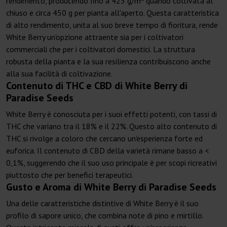
rendimento, producendo fino a 425 g/m² quando coltivata al
chiuso e circa 450 g per pianta all'aperto. Questa caratteristica
di alto rendimento, unita al suo breve tempo di fioritura, rende
White Berry un'opzione attraente sia per i coltivatori
commerciali che per i coltivatori domestici. La struttura
robusta della pianta e la sua resilienza contribuiscono anche
alla sua facilità di coltivazione.
Contenuto di THC e CBD di White Berry di
Paradise Seeds
White Berry è conosciuta per i suoi effetti potenti, con tassi di
THC che variano tra il 18% e il 22%. Questo alto contenuto di
THC si rivolge a coloro che cercano un'esperienza forte ed
euforica. Il contenuto di CBD della varietà rimane basso a <
0,1%, suggerendo che il suo uso principale è per scopi ricreativi
piuttosto che per benefici terapeutici.
Gusto e Aroma di White Berry di Paradise Seeds
Una delle caratteristiche distintive di White Berry è il suo
profilo di sapore unico, che combina note di pino e mirtillo.