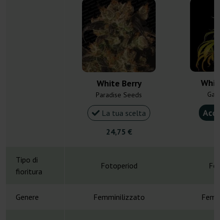
Whit
White Berry
Gan
Paradise Seeds
Acqu
La tua scelta
24,75 €
4
Tipo di
Fotoperiod
Fot
fioritura
Genere
Femminilizzato
Femmi