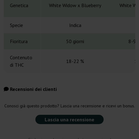
Genetica
White Widow x Blueberry
White Wi
Specie
Indica
Fioritura
50 giorni
8-9 
Contenuto
18-22 %
1
di THC
Recensioni dei clienti
Conosci già questo prodotto? Lascia una recensione e ricevi un bonus.
Lascia una recensione