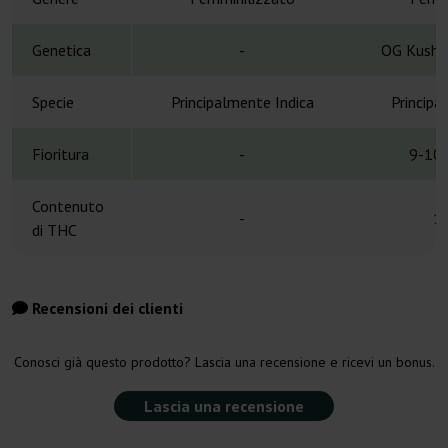
Genetica
-
OG Kush 
Specie
Principalmente Indica
Principa
Fioritura
-
9-10 
Contenuto
-
1
di THC
Recensioni dei clienti
Conosci già questo prodotto? Lascia una recensione e ricevi un bonus.
Lascia una recensione