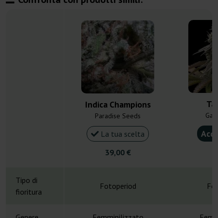
Ta
Indica Champions
Gan
Paradise Seeds
Acqu
La tua scelta
39,00 €
4
Tipo di
Fotoperiod
Fot
fioritura
Genere
Femminilizzato
Femmi