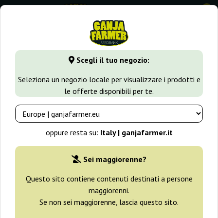
0
GanjaFarmer.it
Tipi di Semi
Semi Indica
Indica Champio
Scegli il tuo negozio:
Indica Champions Paradise Seeds
Seleziona un negozio locale per visualizzare i prodotti e
le offerte disponibili per te.
-25%
+ omaggi
oppure resta su:
Italy | ganjafarmer.it
Sei maggiorenne?
Questo sito contiene contenuti destinati a persone
maggiorenni.
Se non sei maggiorenne, lascia questo sito.