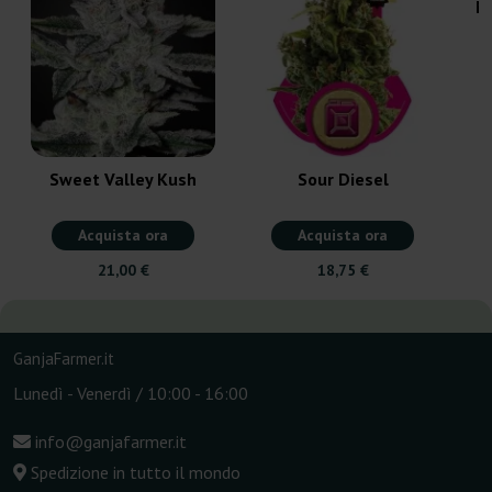
M
Sweet Valley Kush
Sour Diesel
Acquista ora
Acquista ora
21,00 €
18,75 €
GanjaFarmer.it
Lunedì - Venerdì / 10:00 - 16:00
info@ganjafarmer.it
Spedizione in tutto il mondo