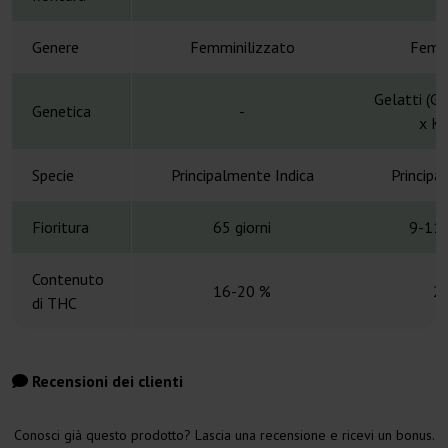
Genere
Femminilizzato
Femmi
Gelatti (Ge
Genetica
-
x Ku
Specie
Principalmente Indica
Principa
Fioritura
65 giorni
9-11 
Contenuto
16-20 %
2
di THC
Recensioni dei clienti
Conosci già questo prodotto? Lascia una recensione e ricevi un bonus.