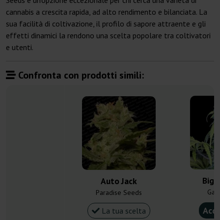
Seeds è un'opzione eccezionale per chi cerca una varietà di
cannabis a crescita rapida, ad alto rendimento e bilanciata. La
sua facilità di coltivazione, il profilo di sapore attraente e gli
effetti dinamici la rendono una scelta popolare tra coltivatori
e utenti.
Confronta con prodotti simili:
Big 
Auto Jack
Gan
Paradise Seeds
Acqu
La tua scelta