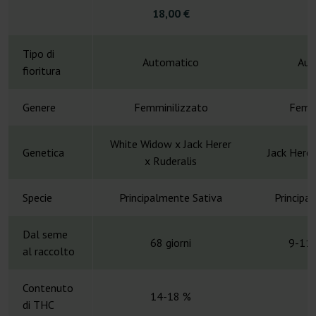
18,00 €
4
Tipo di
Automatico
Aut
fioritura
Genere
Femminilizzato
Femmi
White Widow x Jack Herer
Genetica
Jack Here
x Ruderalis
Specie
Principalmente Sativa
Principa
Dal seme
68 giorni
9-11 
al raccolto
Contenuto
14-18 %
di THC