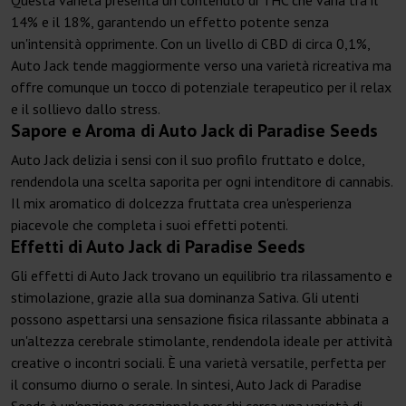
Questa varietà presenta un contenuto di THC che varia tra il
14% e il 18%, garantendo un effetto potente senza
un'intensità opprimente. Con un livello di CBD di circa 0,1%,
Auto Jack tende maggiormente verso una varietà ricreativa ma
offre comunque un tocco di potenziale terapeutico per il relax
e il sollievo dallo stress.
Sapore e Aroma di Auto Jack di Paradise Seeds
Auto Jack delizia i sensi con il suo profilo fruttato e dolce,
rendendola una scelta saporita per ogni intenditore di cannabis.
Il mix aromatico di dolcezza fruttata crea un'esperienza
piacevole che completa i suoi effetti potenti.
Effetti di Auto Jack di Paradise Seeds
Gli effetti di Auto Jack trovano un equilibrio tra rilassamento e
stimolazione, grazie alla sua dominanza Sativa. Gli utenti
possono aspettarsi una sensazione fisica rilassante abbinata a
un'altezza cerebrale stimolante, rendendola ideale per attività
creative o incontri sociali. È una varietà versatile, perfetta per
il consumo diurno o serale. In sintesi, Auto Jack di Paradise