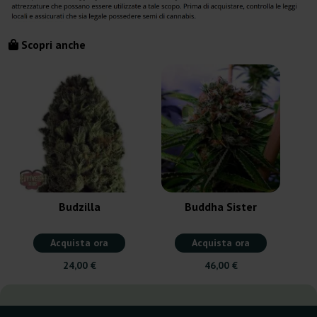
Scopri anche
A
Budzilla
Buddha Sister
Acquista ora
Acquista ora
24,00 €
46,00 €