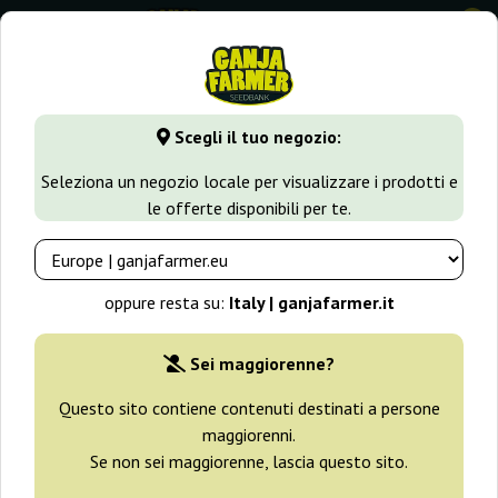
0
GanjaFarmer.it
Varietà di Cannabis
Jack Herer
Auto Jack
Scegli il tuo negozio:
Auto Jack Paradise Seeds
Seleziona un negozio locale per visualizzare i prodotti e
le offerte disponibili per te.
-25%
+ omaggi
oppure resta su:
Italy | ganjafarmer.it
Sei maggiorenne?
Questo sito contiene contenuti destinati a persone
maggiorenni.
Se non sei maggiorenne, lascia questo sito.