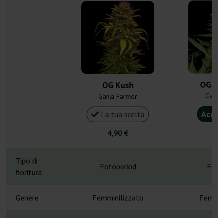
OG K
OG Kush
Gan
Ganja Farmer
Acqu
La tua scelta
4,90 €
4
Tipo di
Fotoperiod
Fot
fioritura
Genere
Femminilizzato
Femmi