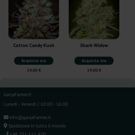
Cotton Candy Kush
Shark Widow
Acquista ora
Acquista ora
24,00 €
19,00 €
GanjaFarmer.it
Lunedì - Venerdì / 10:00 - 16:00
info@ganjafarmer.it
Spedizione in tutto il mondo
+48 731 111 420