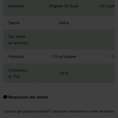
Genetica
Original OG Kush
OG Kush x
Specie
Indica
Dal seme
-
al raccolto
Fioritura
7-9 settimane
7 s
Contenuto
19 %
1
di THC
Recensioni dei clienti
Conosci già questo prodotto? Lascia una recensione e ricevi un bonus.