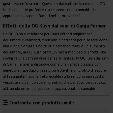
gustativa rinfrescante. Questo palato distintivo rende la OG
Kush una delle preferite tra i conoscitori di cannabis che
apprezzano i sapori sfumati nelle loro varietà.
Effetti della OG Kush dai semi di Ganja Farmer
La OG Kush è celebrata per i suoi effetti miglioratori
dell'umore e calmanti, rendendola perfetta per rilassarsi dopo
una lunga giornata. Che tu stia cercando relax o un aumento
dell'umore, la OG Kush offre un mix armonioso di effetti che
soddisfa una gamma di esigenze. In sintesi, la OG Kush dai semi
di Ganja Farmer si distingue come una varietà classica con
genetiche rispettabili, rese promettenti e un profilo di sapore
affascinante. I suoi effetti equilibrati la rendono una scelta
versatile sia per il piacere ricreativo che per l'uso terapeutico,
attraendo un ampio spettro di appassionati di cannabis.
Confronta con prodotti simili: