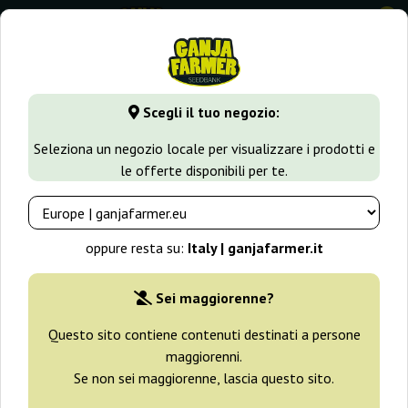
0
GanjaFarmer.it
Varietà di Cannabis
Kush
OG Kush
Scegli il tuo negozio:
OG Kush Ganja Farmer
Seleziona un negozio locale per visualizzare i prodotti e
le offerte disponibili per te.
-30%
+ omaggi
oppure resta su:
Italy | ganjafarmer.it
Sei maggiorenne?
Questo sito contiene contenuti destinati a persone
maggiorenni.
Se non sei maggiorenne, lascia questo sito.