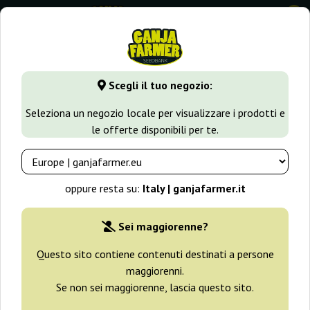
0
GanjaFarmer.it
Varietà di Cannabis
Northern Light
Nort
Scegli il tuo negozio:
Northern Lights Nirvana
Seleziona un negozio locale per visualizzare i prodotti e
le offerte disponibili per te.
oppure resta su:
Italy | ganjafarmer.it
Sei maggiorenne?
Questo sito contiene contenuti destinati a persone
maggiorenni.
Se non sei maggiorenne, lascia questo sito.