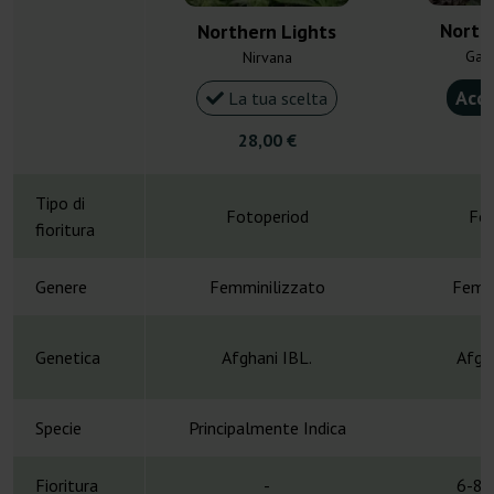
North
Northern Lights
Gan
Nirvana
Acqu
La tua scelta
28,00 €
4
Tipo di
Fotoperiod
Fot
fioritura
Genere
Femminilizzato
Femmi
Genetica
Afghani IBL.
Afgh
Specie
Principalmente Indica
Fioritura
-
6-8 