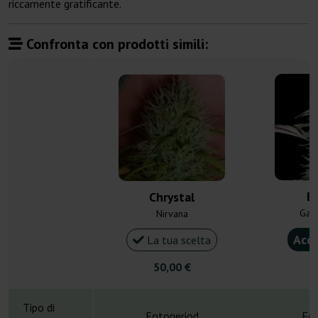
riccamente gratificante.
Confronta con prodotti simili:
Bi
Chrystal
Gan
Nirvana
Acqu
La tua scelta
50,00 €
4
Tipo di
Fotoperiod
Fot