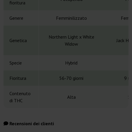
fioritura
Genere
Femminilizzato
Femmi
Northern Light x White
Genetica
Jack He
Widow
Specie
Hybrid
H
Fioritura
56-70 giorni
9 s
Contenuto
Alta
1
di THC
Recensioni dei clienti