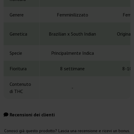
Genere
Femminilizzato
Femmi
Genetica
Brazilian x South Indian
Original
Specie
Principalmente Indica
H
Fioritura
8 settimane
8-10 
Contenuto
-
di THC
Recensioni dei clienti
Conosci già questo prodotto? Lascia una recensione e ricevi un bonus.