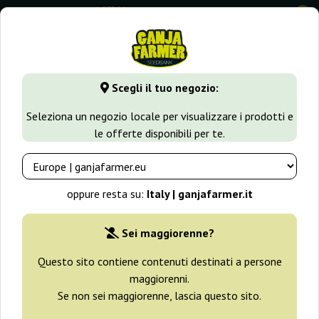
0
GanjaFarmer.it
Varietà di Cannabis
White Widow
White
Scegli il tuo negozio:
White Widow Green House Seeds
Seleziona un negozio locale per visualizzare i prodotti e
le offerte disponibili per te.
-25%
+ omaggi
oppure resta su:
Italy | ganjafarmer.it
Sei maggiorenne?
Questo sito contiene contenuti destinati a persone
maggiorenni.
Se non sei maggiorenne, lascia questo sito.