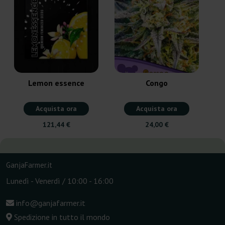
A
Lemon essence
Congo
Acquista ora
Acquista ora
121,44 €
24,00 €
GanjaFarmer.it
Lunedì - Venerdì / 10:00 - 16:00
info@ganjafarmer.it
Spedizione in tutto il mondo