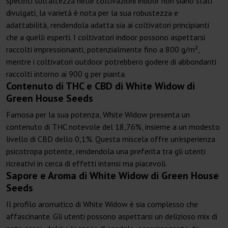
specifici sull'altezza nelle coltivazioni indoor non siano stati
divulgati, la varietà è nota per la sua robustezza e
adattabilità, rendendola adatta sia ai coltivatori principianti
che a quelli esperti. I coltivatori indoor possono aspettarsi
raccolti impressionanti, potenzialmente fino a 800 g/m²,
mentre i coltivatori outdoor potrebbero godere di abbondanti
raccolti intorno ai 900 g per pianta.
Contenuto di THC e CBD di White Widow di
Green House Seeds
Famosa per la sua potenza, White Widow presenta un
contenuto di THC notevole del 18,76%, insieme a un modesto
livello di CBD dello 0,1%. Questa miscela offre un'esperienza
psicotropa potente, rendendola una preferita tra gli utenti
ricreativi in cerca di effetti intensi ma piacevoli.
Sapore e Aroma di White Widow di Green House
Seeds
Il profilo aromatico di White Widow è sia complesso che
affascinante. Gli utenti possono aspettarsi un delizioso mix di