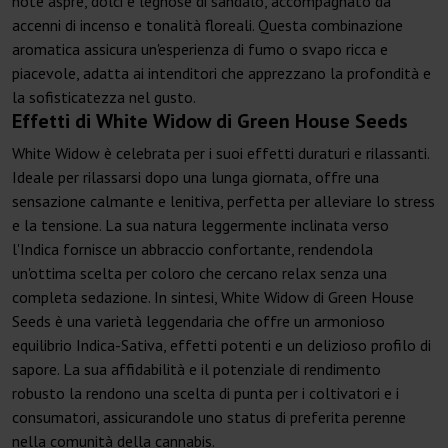
note aspre, dolci e legnose di sandalo, accompagnato da
accenni di incenso e tonalità floreali. Questa combinazione
aromatica assicura un'esperienza di fumo o svapo ricca e
piacevole, adatta ai intenditori che apprezzano la profondità e
la sofisticatezza nel gusto.
Effetti di White Widow di Green House Seeds
White Widow è celebrata per i suoi effetti duraturi e rilassanti.
Ideale per rilassarsi dopo una lunga giornata, offre una
sensazione calmante e lenitiva, perfetta per alleviare lo stress
e la tensione. La sua natura leggermente inclinata verso
l'Indica fornisce un abbraccio confortante, rendendola
un'ottima scelta per coloro che cercano relax senza una
completa sedazione. In sintesi, White Widow di Green House
Seeds è una varietà leggendaria che offre un armonioso
equilibrio Indica-Sativa, effetti potenti e un delizioso profilo di
sapore. La sua affidabilità e il potenziale di rendimento
robusto la rendono una scelta di punta per i coltivatori e i
consumatori, assicurandole uno status di preferita perenne
nella comunità della cannabis.