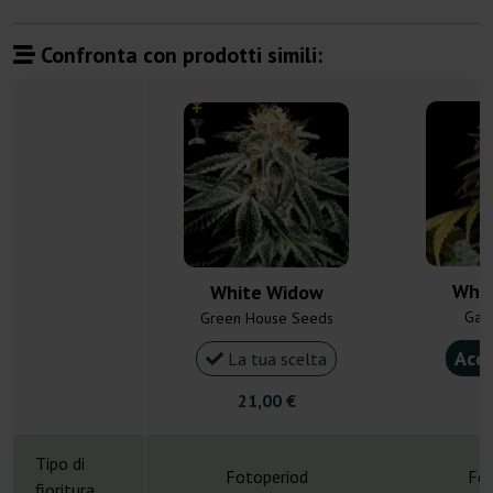
Confronta con prodotti simili:
Whit
White Widow
Gan
Green House Seeds
Acqu
La tua scelta
21,00 €
4
Tipo di
Fotoperiod
Fot
fioritura