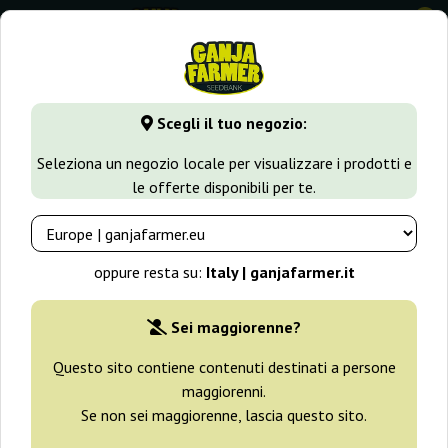
0
GanjaFarmer.it
Varietà di Cannabis
Kush
King's Kush
Scegli il tuo negozio:
King's Kush Green House Seeds
Seleziona un negozio locale per visualizzare i prodotti e
le offerte disponibili per te.
-25%
+ omaggi
oppure resta su:
Italy | ganjafarmer.it
Sei maggiorenne?
Questo sito contiene contenuti destinati a persone
maggiorenni.
Se non sei maggiorenne, lascia questo sito.