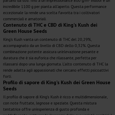
parlano da soli: fino a un impressionante 800 g/m² indoor e un
incredibile 1100 g per pianta all'aperto. Questa performance
eccezionale la rende una scelta favorita tra i coltivatori
commerciali e amatoriali.
Contenuto di THC e CBD di King's Kush dei
Green House Seeds
King's Kush vanta un contenuto di THC del 20,29%,
accompagnato da un livello di CBD dello 0,32%. Questa
combinazione potente assicura un'elevazione pesante e
duratura che è sia euforica che rilassante, perfetta per
rilassarsi dopo una lunga giornata. L'alto contenuto di THC la
rende adatta agli appassionati che cercano effetti psicoattivi
forti.
Profilo di sapore di King's Kush dei Green House
Seeds
Il profilo di sapore di King's Kush è ricco e multidimensionale,
con note fruttate, legnose e speziate. Questa mistura
tentatrice offre un'esperienza di gusto profonda e