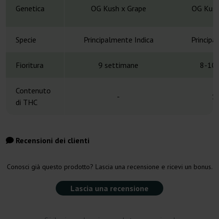
Genetica
OG Kush x Grape
OG Kush
Specie
Principalmente Indica
Principa
Fioritura
9 settimane
8-10 
Contenuto
-
1
di THC
Recensioni dei clienti
Conosci già questo prodotto? Lascia una recensione e ricevi un bonus.
Lascia una recensione