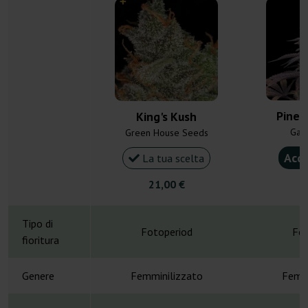
Pinea
King's Kush
Gan
Green House Seeds
Acqu
La tua scelta
21,00 €
4
Tipo di
Fotoperiod
Fot
fioritura
Genere
Femminilizzato
Femmi