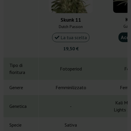
Ka
Skunk 11
Gan
Dutch Passion
Acqu
La tua scelta
19,50 €
4
Tipo di
Fotoperiod
Fot
fioritura
Genere
Femminilizzato
Femmi
Kali Mi
Genetica
-
Lights x
Specie
Sativa
S