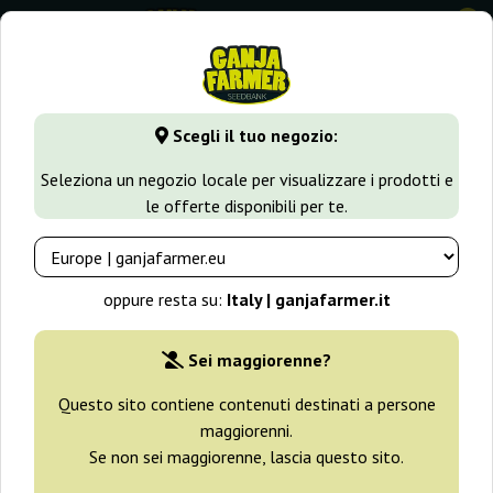
0
GanjaFarmer.it
Varietà di Cannabis
Skunk
Skunk 11
Scegli il tuo negozio:
Skunk 11 Dutch Passion
Seleziona un negozio locale per visualizzare i prodotti e
le offerte disponibili per te.
-25%
+ omaggi
oppure resta su:
Italy | ganjafarmer.it
Sei maggiorenne?
Questo sito contiene contenuti destinati a persone
maggiorenni.
Se non sei maggiorenne, lascia questo sito.