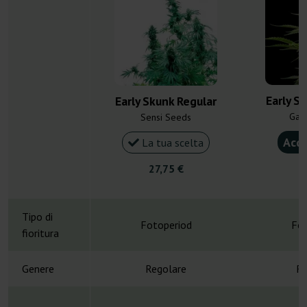
Early S
Early Skunk Regular
Gan
Sensi Seeds
Acqu
La tua scelta
27,75 €
4
Tipo di
Fotoperiod
Fot
fioritura
Genere
Regolare
Re