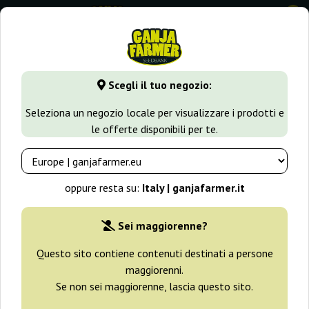
0
GanjaFarmer.it
Varietà di Cannabis
Skunk
Early Skunk R
Scegli il tuo negozio:
Early Skunk Regular Sensi Seeds
Seleziona un negozio locale per visualizzare i prodotti e
le offerte disponibili per te.
-25%
+ omaggi
oppure resta su:
Italy | ganjafarmer.it
Sei maggiorenne?
Questo sito contiene contenuti destinati a persone
maggiorenni.
Se non sei maggiorenne, lascia questo sito.