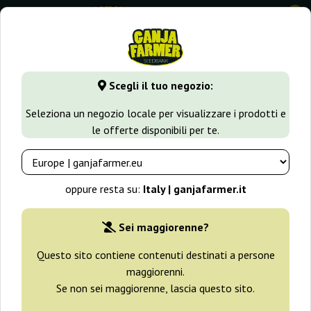
0
GanjaFarmer.it
Tipi di Semi
Semi di Cannabis Regolari
N
Scegli il tuo negozio:
Nepal Jam Regular Ace Seeds
Seleziona un negozio locale per visualizzare i prodotti e
le offerte disponibili per te.
oppure resta su:
Italy | ganjafarmer.it
Sei maggiorenne?
Questo sito contiene contenuti destinati a persone
maggiorenni.
Se non sei maggiorenne, lascia questo sito.