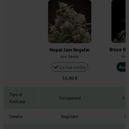
Bruce Ba
Nepal Jam Regular
Gan
Ace Seeds
Acqu
La tua scelta
35,00 €
4
Tipo di
Fotoperiod
Fot
fioritura
Genere
Regolare
Re