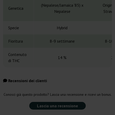
(Nepalese/Jamaica '85) x
Origin
Genetica
Nepalese
Strawb
Specie
Hybrid
H
Fioritura
8-9 settimane
8-10 
Contenuto
14 %
2
di THC
Recensioni dei clienti
Conosci già questo prodotto? Lascia una recensione e ricevi un bonus.
Lascia una recensione