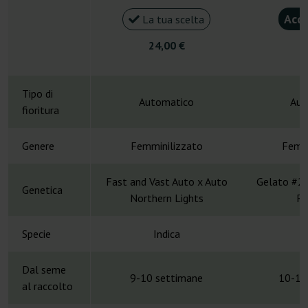
Acqu
La tua scelta
24,00 €
4
Tipo di
Automatico
Aut
fioritura
Genere
Femminilizzato
Femmi
Fast and Vast Auto x Auto
Gelato #25
Genetica
Northern Lights
Ru
Specie
Indica
Dal seme
9-10 settimane
10-11
al raccolto