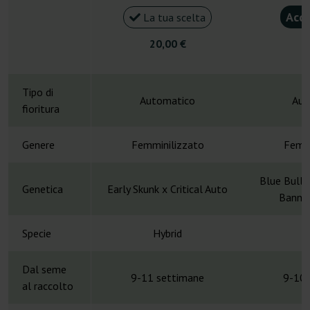
Acqu
La tua scelta
20,00 €
5
Tipo di
Automatico
Aut
fioritura
Genere
Femminilizzato
Femmi
Blue Bulle
Genetica
Early Skunk x Critical Auto
Banner
Specie
Hybrid
H
Dal seme
9-11 settimane
9-10 
al raccolto