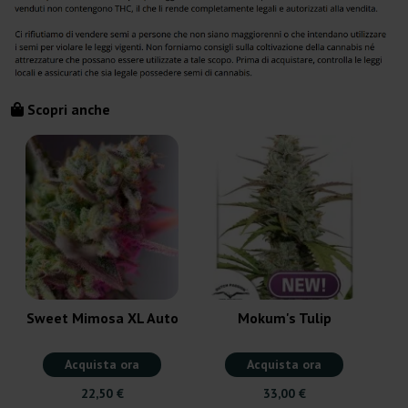
Scopri anche
D
Sweet Mimosa XL Auto
Mokum's Tulip
Acquista ora
Acquista ora
22,50 €
33,00 €