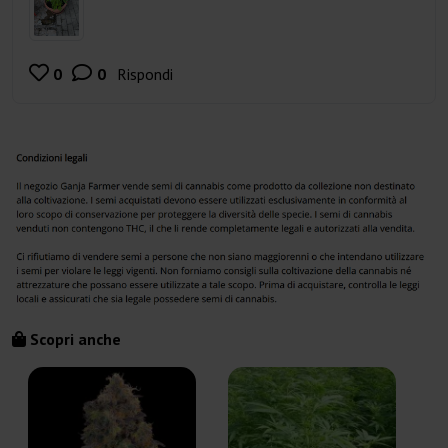
0
0
Rispondi
m
i
p
i
a
c
e
Scopri anche