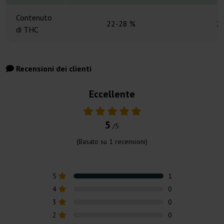
Contenuto
22-28 %
2
di THC
Recensioni dei clienti
Eccellente
5
/5
(Basato su
1
recensioni)
5
1
4
0
3
0
2
0