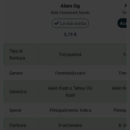
Al
Alien Og
Gan
Bulk Feminized Seeds
Acqu
La tua scelta
3,75 €
4
Tipo di
Fotoperiod
Fot
fioritura
Genere
Femminilizzato
Femmi
Alien Kush x Tahoe OG
Alien Ku
Genetica
Kush
Specie
Principalmente Indica
Principa
Fioritura
9 settimane
8-10 