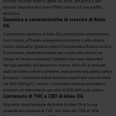
incrocio tra Alien Kush e Tahoe OG Kush, che porta a una
miscela rinomata per i suoi effetti robusti e il suo profilo
distintivo.
Genetica e caratteristiche di crescita di Alien
OG
Il patrimonio genetico di Alien OG presenta prevalentemente
tratti Indica, offrendo un'esperienza potente e allo stesso
tempo rilassante. Questa varietà fotoperiodica fiorisce in circa
9 settimane, rendendola ideale per coloro che cercano un
tempo di crescita moderato. Sebbene non siano disponibili
dettagli specifici sull'altezza in interno, Alien OG è nota per
adattarsi bene a diversi ambienti, assicurando una pianta sana e
prospera. I coltivatori indoor possono aspettarsi raccolti medi
tra 450-500 g/m², mentre i coltivatori outdoor potrebbero
ottenere un abbondante raccolto di 500-600 g per pianta.
Contenuto di THC e CBD di Alien OG
Una delle caratteristiche distintive di Alien OG è la sua
straordinaria potenza di THC, che varia dal 22% al 28%.