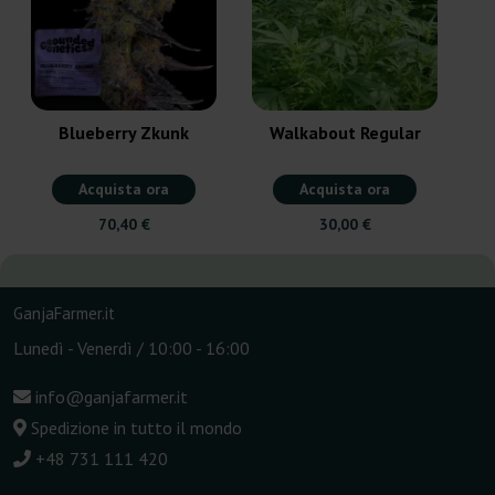
Blueberry Zkunk
Walkabout Regular
Acquista ora
Acquista ora
70,40 €
30,00 €
GanjaFarmer.it
Lunedì - Venerdì / 10:00 - 16:00
info@ganjafarmer.it
Spedizione in tutto il mondo
+48 731 111 420