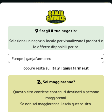
0
GanjaFarmer.it
Varietà di Cannabis
OG Kush
Alien Og
Scegli il tuo negozio:
Alien Og Bulk Feminized Seeds
Seleziona un negozio locale per visualizzare i prodotti e
le offerte disponibili per te.
-25%
+ omaggi
oppure resta su:
Italy | ganjafarmer.it
Sei maggiorenne?
Questo sito contiene contenuti destinati a persone
maggiorenni.
Se non sei maggiorenne, lascia questo sito.