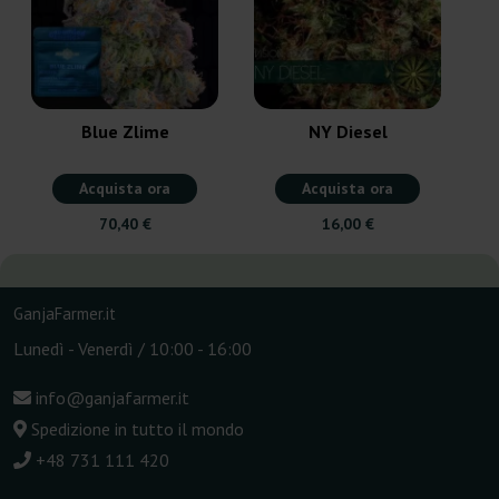
Blue Zlime
NY Diesel
Acquista ora
Acquista ora
70,40 €
16,00 €
GanjaFarmer.it
Lunedì - Venerdì / 10:00 - 16:00
info@ganjafarmer.it
Spedizione in tutto il mondo
+48 731 111 420