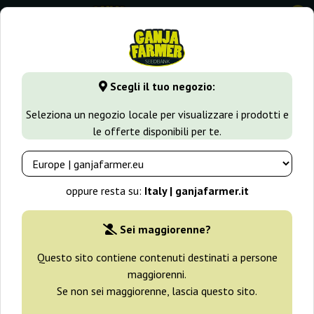
0
GanjaFarmer.it
Varietà di Cannabis
Kush
Guava Berry Ku
Scegli il tuo negozio:
Guava Berry Kush / Guayita
Seleziona un negozio locale per visualizzare i prodotti e
Philosopher Seeds
le offerte disponibili per te.
oppure resta su:
Italy | ganjafarmer.it
Sei maggiorenne?
Questo sito contiene contenuti destinati a persone
maggiorenni.
Se non sei maggiorenne, lascia questo sito.