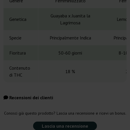
Genere
Femminilizzato
Femmi
Guayaba x Juanita la
Genetica
Lemon
Lagrimosa
Specie
Principalmente Indica
Principa
Fioritura
50-60 giorni
8-10 
Contenuto
18 %
2
di THC
Recensioni dei clienti
Conosci già questo prodotto? Lascia una recensione e ricevi un bonus.
Lascia una recensione