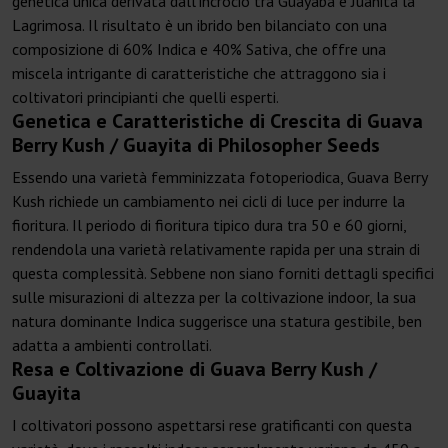
genetica unica derivata dall'incrocio tra Guayaba e Juanita la
Lagrimosa. Il risultato è un ibrido ben bilanciato con una
composizione di 60% Indica e 40% Sativa, che offre una
miscela intrigante di caratteristiche che attraggono sia i
coltivatori principianti che quelli esperti.
Genetica e Caratteristiche di Crescita di Guava
Berry Kush / Guayita di Philosopher Seeds
Essendo una varietà femminizzata fotoperiodica, Guava Berry
Kush richiede un cambiamento nei cicli di luce per indurre la
fioritura. Il periodo di fioritura tipico dura tra 50 e 60 giorni,
rendendola una varietà relativamente rapida per una strain di
questa complessità. Sebbene non siano forniti dettagli specifici
sulle misurazioni di altezza per la coltivazione indoor, la sua
natura dominante Indica suggerisce una statura gestibile, ben
adatta a ambienti controllati.
Resa e Coltivazione di Guava Berry Kush /
Guayita
I coltivatori possono aspettarsi rese gratificanti con questa