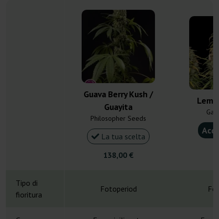
Guava Berry Kush /
Lemo
Guayita
Gan
Philosopher Seeds
Acqu
La tua scelta
6
138,00 €
Tipo di
Fotoperiod
Fot
fioritura