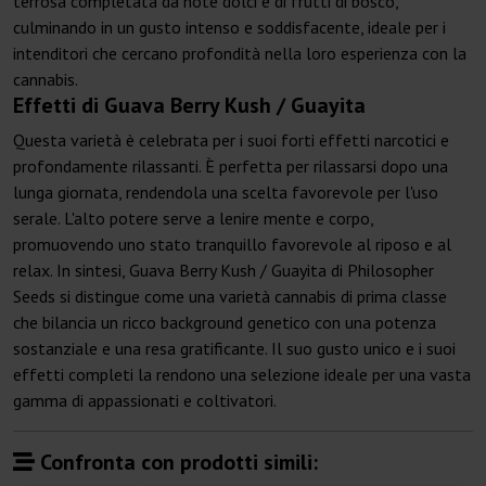
terrosa completata da note dolci e di frutti di bosco,
culminando in un gusto intenso e soddisfacente, ideale per i
intenditori che cercano profondità nella loro esperienza con la
cannabis.
Effetti di Guava Berry Kush / Guayita
Questa varietà è celebrata per i suoi forti effetti narcotici e
profondamente rilassanti. È perfetta per rilassarsi dopo una
lunga giornata, rendendola una scelta favorevole per l'uso
serale. L'alto potere serve a lenire mente e corpo,
promuovendo uno stato tranquillo favorevole al riposo e al
relax. In sintesi, Guava Berry Kush / Guayita di Philosopher
Seeds si distingue come una varietà cannabis di prima classe
che bilancia un ricco background genetico con una potenza
sostanziale e una resa gratificante. Il suo gusto unico e i suoi
effetti completi la rendono una selezione ideale per una vasta
gamma di appassionati e coltivatori.
Confronta con prodotti simili: