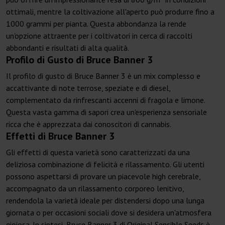
ottimali, mentre la coltivazione all'aperto può produrre fino a
1000 grammi per pianta. Questa abbondanza la rende
un'opzione attraente per i coltivatori in cerca di raccolti
abbondanti e risultati di alta qualità.
Profilo di Gusto di Bruce Banner 3
Il profilo di gusto di Bruce Banner 3 è un mix complesso e
accattivante di note terrose, speziate e di diesel,
complementato da rinfrescanti accenni di fragola e limone.
Questa vasta gamma di sapori crea un'esperienza sensoriale
ricca che è apprezzata dai conoscitori di cannabis.
Effetti di Bruce Banner 3
Gli effetti di questa varietà sono caratterizzati da una
deliziosa combinazione di felicità e rilassamento. Gli utenti
possono aspettarsi di provare un piacevole high cerebrale,
accompagnato da un rilassamento corporeo lenitivo,
rendendola la varietà ideale per distendersi dopo una lunga
giornata o per occasioni sociali dove si desidera un'atmosfera
gioiosa. In sintesi, Bruce Banner 3 di Original Sensible Seeds è