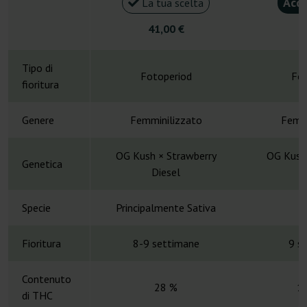
Acqu
La tua scelta
41,00 €
5
Tipo di
Fotoperiod
Fot
fioritura
Genere
Femminilizzato
Femmi
OG Kush × Strawberry
OG Kush 
Genetica
Diesel
D
Specie
Principalmente Sativa
H
Fioritura
8-9 settimane
9 s
Contenuto
28 %
1
di THC