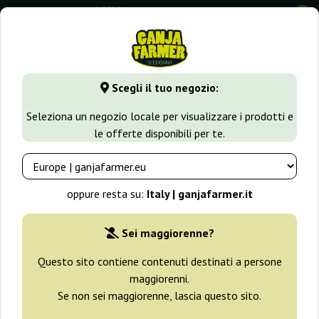
0
GanjaFarmer.it
Varietà di Cannabis
Bruce Banner
Bruce
Scegli il tuo negozio:
Bruce Banner 3 Original Sensible
Seleziona un negozio locale per visualizzare i prodotti e
Seeds
le offerte disponibili per te.
oppure resta su:
Italy | ganjafarmer.it
Sei maggiorenne?
Questo sito contiene contenuti destinati a persone
maggiorenni.
Se non sei maggiorenne, lascia questo sito.