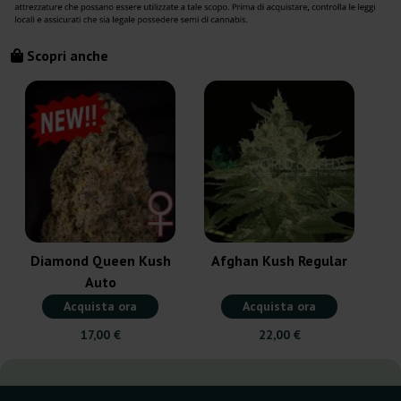
Scopri anche
C
Diamond Queen Kush
Afghan Kush Regular
Auto
Acquista ora
Acquista ora
17,00 €
22,00 €