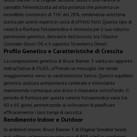
cannabis femminizzata ad alta potenza che presenta un
incredibile contenuto di THC del 28%, rendendola un'ottima
scelta per utenti esperti in cerca di effetti forti. Questo tipo di
varietà a fioritura fotoperiodica è rinomata per il suo robusto
patrimonio genetico, derivante dall'incrocio tra l'illustre
Colorado Ghost OG e il saporito Strawberry Diesel.
Profilo Genetico e Caratteristiche di Crescita
La composizione genetica di Bruce Banner 3 vanta un rapporto
Indica/Sativa di 35/65, offrendo un miscuglio che tende
maggiormente verso le caratteristiche Sativa. Questo equilibrio
genetico assicura un'esperienza cerebrale e stimolante
mantenendo comunque una dolce e rilassante sottofondo. Il
periodo di fioritura per questa varietà fotoperiodica varia tra
60 e 65 giorni, permettendo ai coltivatori di pianificare
efficacemente i loro tempi di raccolta.
Rendimento Indoor e Outdoor
In ambienti interni, Bruce Banner 3 di Original Sensible Seeds
può offrire un'impressionante resa di 800 g/m² in condizioni