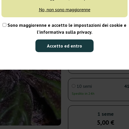
No, non sono maggiorenne
3 semi
15
Sono maggiorenne e accetto le impostazioni dei cookie e
Spedito in 3-7
l’informativa sulla privacy.
giorni
Accetto ed entro
5 semi
22
Spedito in 3-7
giorni
10 semi
41
Spedito in 24h
1 seme
5,00 €