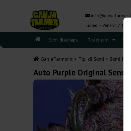
info@ganjafarmer.i
Lunedì - Venerdì / 10:0
Semi di canapa
Tipi di semi
See
GanjaFarmer.it
Tipi di Semi
Semi Indi
Auto Purple Original Sensi