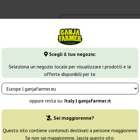
t
0 - 16:00
dbank
Tipi di marijuana
Altro
Scegli il tuo negozio:
ca
Auto Purple
Seleziona un negozio locale per visualizzare i prodotti e le
offerte disponibili per te.
ble Seeds
Allevatore:
Original Sensible Seeds
oppure resta su:
Italy | ganjafarmer.it
Confezione originale:
Sei maggiorenne?
1 seme
5
Questo sito contiene contenuti destinati a persone maggiorenni.
Se non sei maggiorenne, lascia questo sito.
Spedito in 24h