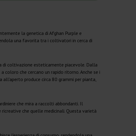
entemente la genetica di Afghan Purple e
ndola una favorita tra i coltivatori in cerca di
a di coltivazione esteticamente piacevole. Dalla
 a coloro che cercano un rapido ritorno. Anche se i
ta all'aperto produce circa 80 grammi per pianta,
rdiniere che mira a raccolti abbondanti. Il
ricreative che quelle medicinali. Questa varietà
cchisce l'esperienza di consumo, rendendola una