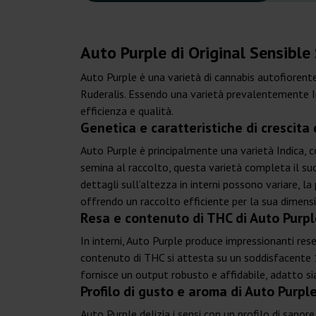
Auto Purple di Original Sensible
Auto Purple è una varietà di cannabis autofiorent
Ruderalis. Essendo una varietà prevalentemente Indi
efficienza e qualità.
Genetica e caratteristiche di crescita 
Auto Purple è principalmente una varietà Indica, 
semina al raccolto, questa varietà completa il suo 
dettagli sull’altezza in interni possono variare, l
offrendo un raccolto efficiente per la sua dimens
Resa e contenuto di THC di Auto Purpl
In interni, Auto Purple produce impressionanti rese
contenuto di THC si attesta su un soddisfacente 1
fornisce un output robusto e affidabile, adatto sia a
Profilo di gusto e aroma di Auto Purpl
Auto Purple delizia i sensi con un profilo di sapo