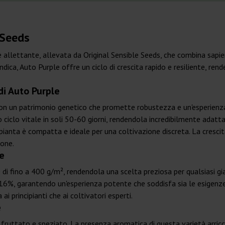
 Seeds
e allettante, allevata da Original Sensible Seeds, che combina sapi
ca, Auto Purple offre un ciclo di crescita rapido e resiliente, rende
di Auto Purple
con un patrimonio genetico che promette robustezza e un'esperienz
ciclo vitale in soli 50-60 giorni, rendendola incredibilmente adatta
a pianta è compatta e ideale per una coltivazione discreta. La cresci
ione.
e
 di fino a 400 g/m², rendendola una scelta preziosa per qualsiasi gia
6%, garantendo un'esperienza potente che soddisfa sia le esigenze 
i principianti che ai coltivatori esperti.
e
re fruttato e speziato. La presenza aromatica di questa varietà arri