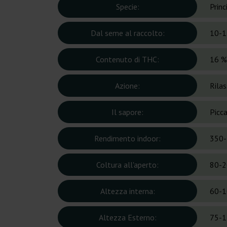
Specie:
Prin
Dal seme al raccolto:
10-1
Contenuto di THC:
16 %
Azione:
Rila
Il sapore:
Picca
Rendimento indoor:
350-
Coltura all'aperto:
80-2
Altezza interna:
60-1
Altezza Esterno:
75-1