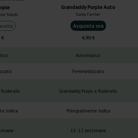
Grandaddy Purple Auto
rple
Ganja Farmer
ible Seeds
Acquista ora
scelta
 €
4,90 €
tico
Automatico
izzato
Femminilizzato
 Ruderalis
Grandaddy Purps x Ruderalis
te Indica
Principalmente Indica
timane
11-12 settimane