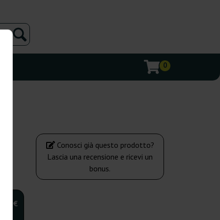
0
Conosci già questo prodotto?
Lascia una recensione e ricevi un
bonus.
,00 €