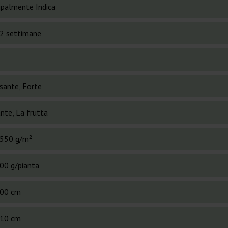
cipalmente Indica
2 settimane
ssante, Forte
nte, La frutta
550 g/m²
00 g/pianta
00 cm
10 cm