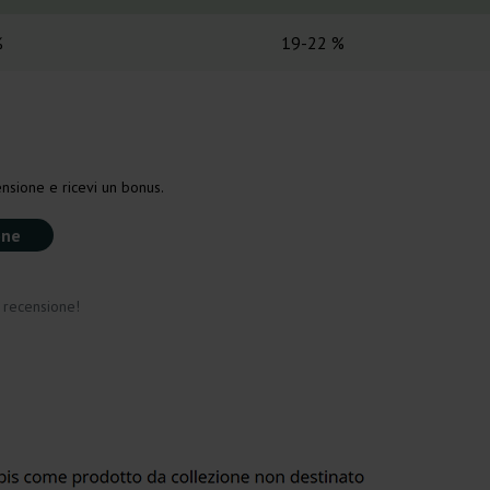
%
19-22 %
nsione e ricevi un bonus.
one
a recensione!