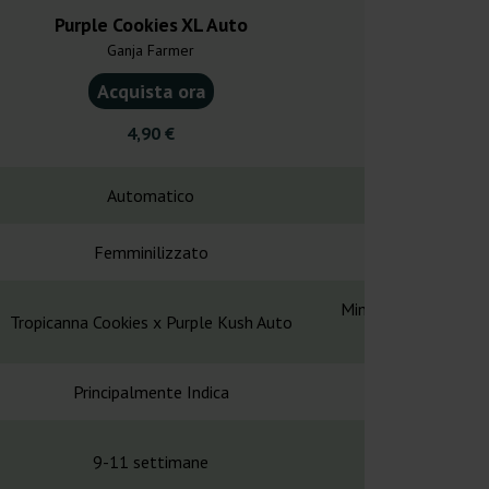
Purple Cookies XL Auto
Purple Mimo
Ganja Farmer
Ganja F
Acquista ora
Acquist
4,90 €
4,90
Automatico
Automa
Femminilizzato
Femminil
Mimosa XL Auto x S
Tropicanna Cookies x Purple Kush Auto
Purps 
Principalmente Indica
Principalme
9-11 settimane
9-11 set