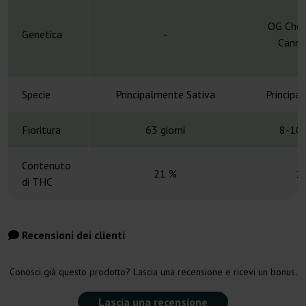
OG Choc
Genetica
-
Canna
Specie
Principalmente Sativa
Principa
Fioritura
63 giorni
8-10 
Contenuto
21 %
1
di THC
Recensioni dei clienti
Conosci già questo prodotto? Lascia una recensione e ricevi un bonus.
Lascia una recensione