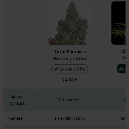
Ch
Total Paralysis
Gan
Heavyweight Seeds
Acqu
La tua scelta
24,00 €
4
Tipo di
Fotoperiod
Fot
fioritura
Genere
Femminilizzato
Femmi