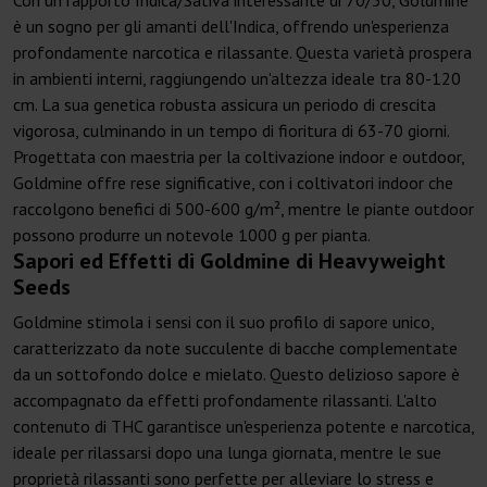
Con un rapporto Indica/Sativa interessante di 70/30, Goldmine
è un sogno per gli amanti dell'Indica, offrendo un'esperienza
profondamente narcotica e rilassante. Questa varietà prospera
in ambienti interni, raggiungendo un'altezza ideale tra 80-120
cm. La sua genetica robusta assicura un periodo di crescita
vigorosa, culminando in un tempo di fioritura di 63-70 giorni.
Progettata con maestria per la coltivazione indoor e outdoor,
Goldmine offre rese significative, con i coltivatori indoor che
raccolgono benefici di 500-600 g/m², mentre le piante outdoor
possono produrre un notevole 1000 g per pianta.
Sapori ed Effetti di Goldmine di Heavyweight
Seeds
Goldmine stimola i sensi con il suo profilo di sapore unico,
caratterizzato da note succulente di bacche complementate
da un sottofondo dolce e mielato. Questo delizioso sapore è
accompagnato da effetti profondamente rilassanti. L'alto
contenuto di THC garantisce un'esperienza potente e narcotica,
ideale per rilassarsi dopo una lunga giornata, mentre le sue
proprietà rilassanti sono perfette per alleviare lo stress e