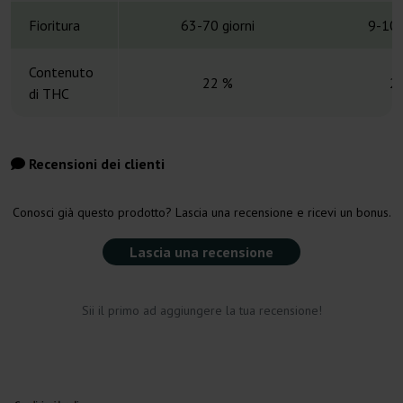
Fioritura
63-70 giorni
9-10 
Contenuto
22 %
2
di THC
Recensioni dei clienti
Conosci già questo prodotto? Lascia una recensione e ricevi un bonus.
Lascia una recensione
Sii il primo ad aggiungere la tua recensione!