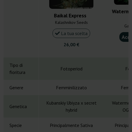
Waterme
Baikal Express
Kalashnikov Seeds
Gan
La tua scelta
Acqu
26,00 €
4
Tipo di
Fotoperiod
Fot
fioritura
Genere
Femminilizzato
Femmi
Kubanskiy Ubiyza x secret
Watermel
Genetica
hybrid
OG E
Specie
Principalmente Sativa
Principa