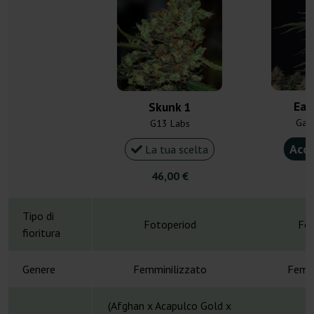
Ear
Skunk 1
Gan
G13 Labs
Acqu
La tua scelta
46,00 €
3
Tipo di
Fotoperiod
Fot
fioritura
Genere
Femminilizzato
Femmi
(Afghan x Acapulco Gold x