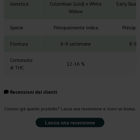
Genetica
Colombian Gold) x White
Early Skunk
Widow
Specie
Principalmente Indica
Principa
Fioritura
8-9 settimane
8-9 
Contenuto
12-16 %
1
di THC
Recensioni dei clienti
Conosci già questo prodotto? Lascia una recensione e ricevi un bonus.
Lascia una recensione