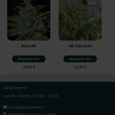
Auto AK
AK Full Auto
Acquista ora
Acquista ora
20,00 €
11,00 €
GanjaFarmer.it
Lunedì - Venerdì / 10:00 - 16:00
info@ganjafarmer.it
Spedizione in tutto il mondo