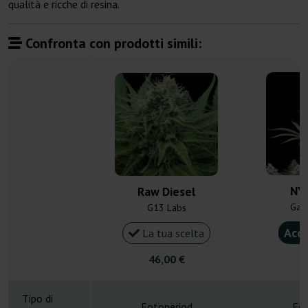
qualità e ricche di resina.
Confronta con prodotti simili:
NYC
Raw Diesel
Gan
G13 Labs
Acqu
La tua scelta
46,00 €
4
Tipo di
Fotoperiod
Fot