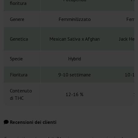
fioritura
Genere
Femminilizzato
Femmi
Genetica
Mexican Sativa x Afghan
Jack Her
Specie
Hybrid
H
Fioritura
9-10 settimane
10-12
Contenuto
12-16 %
1
di THC
Recensioni dei clienti