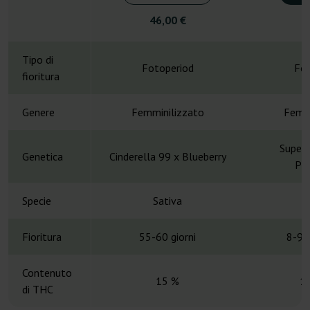
46,00 €
3
Tipo di
Fotoperiod
Fot
fioritura
Genere
Femminilizzato
Femmi
Super 
Genetica
Cinderella 99 x Blueberry
Ph
Specie
Sativa
S
Fioritura
55-60 giorni
8-9 
Contenuto
15 %
1
di THC