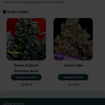
Scopri anche
Sweet Afghani
Chaos Cake
Delicious Auto
Acquista ora
Acquista ora
15,00 €
33,75 €
GanjaFarmer.it