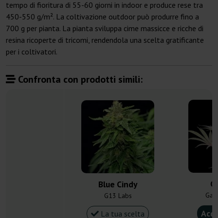
tempo di fioritura di 55-60 giorni in indoor e produce rese tra
450-550 g/m². La coltivazione outdoor può produrre fino a
700 g per pianta. La pianta sviluppa cime massicce e ricche di
resina ricoperte di tricomi, rendendola una scelta gratificante
per i coltivatori.
Confronta con prodotti simili:
Ca
Blue Cindy
Gan
G13 Labs
Acqu
La tua scelta