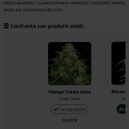
metro quadrato. La pianta rimane compatta, risultando adatta
anche per coltivazioni discrete.
Confronta con prodotti simili:
Banana
Mango Cream Auto
Gan
Exotic Seed
Acqu
La tua scelta
26,00 €
4