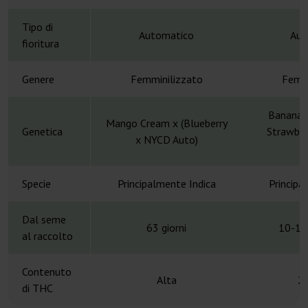
Tipo di
Automatico
Aut
fioritura
Genere
Femminilizzato
Femmi
Banana 
Mango Cream x (Blueberry
Genetica
Strawber
x NYCD Auto)
Specie
Principalmente Indica
Principa
Dal seme
63 giorni
10-11
al raccolto
Contenuto
Alta
2
di THC