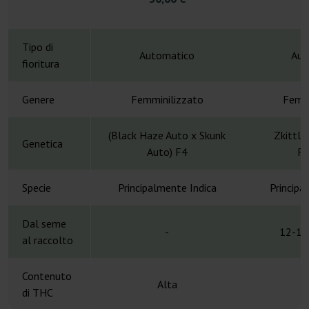
Tipo di
Automatico
Aut
fioritura
Genere
Femminilizzato
Femmi
(Black Haze Auto x Skunk
Zkittle
Genetica
Auto) F4
Ru
Specie
Principalmente Indica
Principa
Dal seme
-
12-13
al raccolto
Contenuto
Alta
di THC