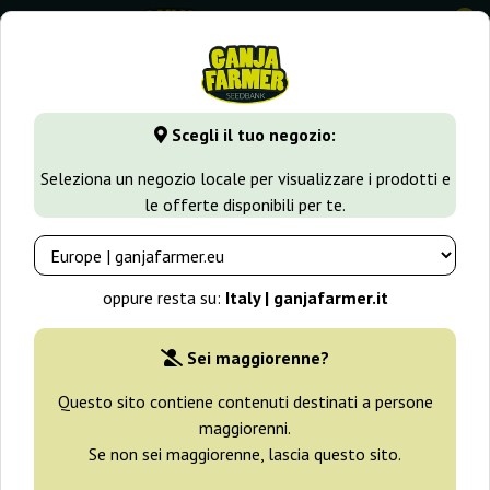
0
GanjaFarmer.it
Varietà di Cannabis
Lemon Skunk
Black
Scegli il tuo negozio:
Black Lemon Auto Exotic Seed
Seleziona un negozio locale per visualizzare i prodotti e
le offerte disponibili per te.
oppure resta su:
Italy | ganjafarmer.it
Sei maggiorenne?
Questo sito contiene contenuti destinati a persone
maggiorenni.
Se non sei maggiorenne, lascia questo sito.