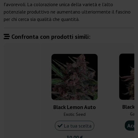
favorevoli. La colorazione unica della varietà e l’alto
potenziale produttivo ne aumentano ulteriormente il fascino
per chi cerca sia qualità che quantità.
Confronta con prodotti simili:
Black 
Black Lemon Auto
Gan
Exotic Seed
Acqu
La tua scelta
30,00 €
4