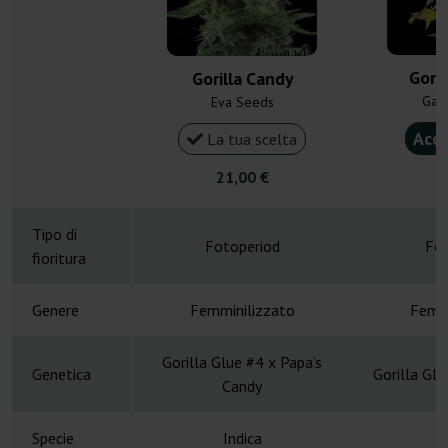
Goril
Gorilla Candy
Gan
Eva Seeds
Acqu
La tua scelta
21,00 €
4
Tipo di
Fotoperiod
Fot
fioritura
Genere
Femminilizzato
Femmi
Gorilla Glue #4 x Papa’s
Genetica
Gorilla Gl
Candy
Specie
Indica