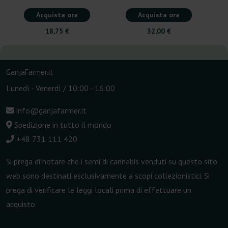
Acquista ora
Acquista ora
18,75 €
32,00 €
GanjaFarmer.it
Lunedì - Venerdì / 10:00 - 16:00
info@ganjafarmer.it
Spedizione in tutto il mondo
+48 731 111 420
Si prega di notare che i semi di cannabis venduti su questo sito
web sono destinati esclusivamente a scopi collezionistici. Si
prega di verificare le leggi locali prima di effettuare un
acquisto.