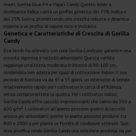
madri, Gorilla Glue #4 e Papa’s Candy. Questo ibrido a
dominanza Indica vanta un profilo genetico del 75% Indica e
del 25% Sativa, promettendo una crescita robusta e dinamica
insieme a un profilo di sapore ricco e invitante.
Genetica e Caratteristiche di Crescita di Gorilla
Candy
Eva Seeds ha allevato con cura Gorilla Candy per garantire una
crescita vigorosa e raccolti abbondanti. Questa varietà
raggiunge un’altezza moderata in interno di 80-100 cm,
rendendola ben adatta per spazi di coltivazione indoor. Il suo
periodo di fioritura va da 45 a 55 giorni, un intervallo di tempo
relativamente rapido per i coltivatori in cerca di efficienza
senza compromettere la qualità. Per i coltivatori indoor,
Gorilla Candy offre raccolti impressionanti che vanno da 550 a
600 g/m². I coltivatori all'aperto possono godere di raccolti
ancora più abbondanti, poiché le piante possono produrre tra
800 e 2000 g per pianta se fornite di condizioni ottimali. Tale
resa prolifica rende Gorilla Candy una selezione preziosa sia per