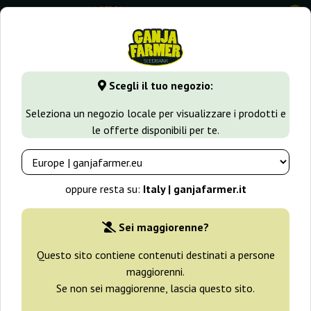
0
GanjaFarmer.it
Varietà di Cannabis
Gorilla Glue
Gorilla
Scegli il tuo negozio:
Gorilla Candy Eva Seeds
Seleziona un negozio locale per visualizzare i prodotti e
le offerte disponibili per te.
oppure resta su:
Italy | ganjafarmer.it
Sei maggiorenne?
Questo sito contiene contenuti destinati a persone
maggiorenni.
Se non sei maggiorenne, lascia questo sito.