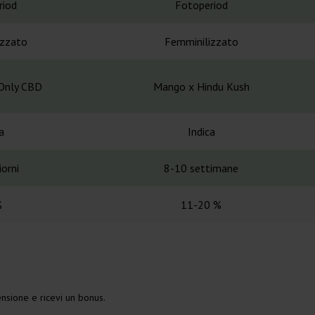
riod
Fotoperiod
izzato
Femminilizzato
Only CBD
Mango x Hindu Kush
a
Indica
orni
8-10 settimane
%
11-20 %
nsione e ricevi un bonus.