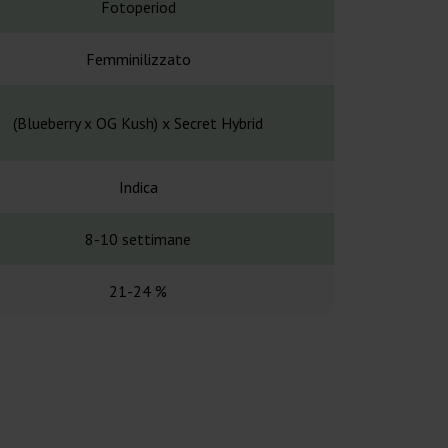
Fotoperiod
Fotope
Femminilizzato
Femminil
(Blueberry x OG Kush) x Secret Hybrid
Lineage 
Indica
Indi
8-10 settimane
8-10 set
21-24 %
26-3