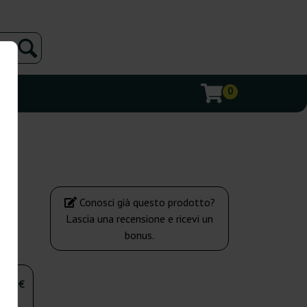
0
Conosci già questo prodotto?
Lascia una recensione e ricevi un
bonus.
,00 €