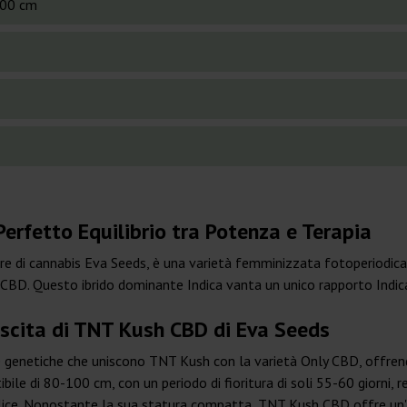
00 cm
erfetto Equilibrio tra Potenza e Terapia
e di cannabis Eva Seeds, è una varietà femminizzata fotoperiodic
y CBD. Questo ibrido dominante Indica vanta un unico rapporto Indi
escita di TNT Kush CBD di Eva Seeds
 genetiche che uniscono TNT Kush con la varietà Only CBD, offrendo
ile di 80-100 cm, con un periodo di fioritura di soli 55-60 giorni, 
plice. Nonostante la sua statura compatta, TNT Kush CBD offre un'i