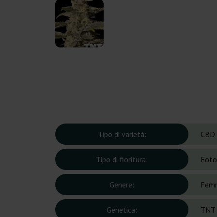
Tipo di varietà:
CBD
Tipo di fioritura:
Foto
Genere:
Femm
Genetica:
TNT 