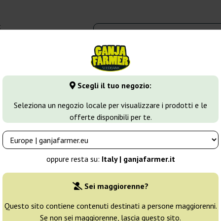
t
0 - 16:00
dbank
Tipi di marijuana
Altro
Scegli il tuo negozio:
ush
TNT Kush CBD
Seleziona un negozio locale per visualizzare i prodotti e le
offerte disponibili per te.
Allevatore:
Eva Seeds
oppure resta su:
Italy | ganjafarmer.it
Confezione originale:
Sei maggiorenne?
3 semi
21
Questo sito contiene contenuti destinati a persone maggiorenni.
Se non sei maggiorenne, lascia questo sito.
Non disponibile