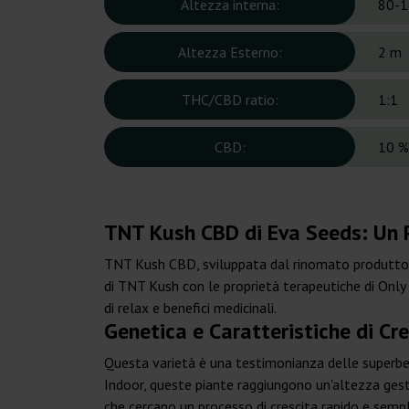
Altezza interna:
80-1
Altezza Esterno:
2 m
THC/CBD ratio:
1:1
CBD:
10 %
TNT Kush CBD di Eva Seeds: Un P
TNT Kush CBD, sviluppata dal rinomato produttor
di TNT Kush con le proprietà terapeutiche di Onl
di relax e benefici medicinali.
Genetica e Caratteristiche di Cr
Questa varietà è una testimonianza delle superbe
Indoor, queste piante raggiungono un'altezza gestib
che cercano un processo di crescita rapido e sem