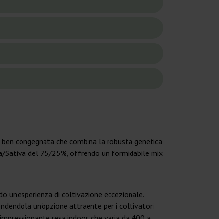
a ben congegnata che combina la robusta genetica
ca/Sativa del 75/25%, offrendo un formidabile mix
 un'esperienza di coltivazione eccezionale.
rendendola un'opzione attraente per i coltivatori
mpressionante resa indoor, che varia da 400 a