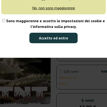
No, non sono maggiorenne
6 semi
42
Sono maggiorenne e accetto le impostazioni dei cookie e
Spedito in 3-7
l’informativa sulla privacy.
giorni
Accetto ed entro
9 semi
63
Spedito in 3-7
giorni
100 semi
444
Spedito in 3-7
giorni
6 semi