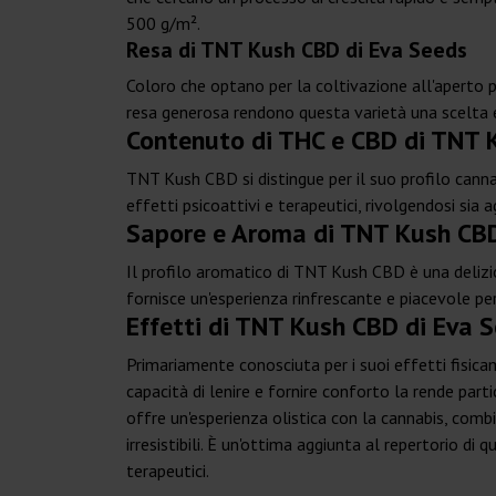
500 g/m².
Resa di TNT Kush CBD di Eva Seeds
Coloro che optano per la coltivazione all'aperto p
resa generosa rendono questa varietà una scelta ec
Contenuto di THC e CBD di TNT 
TNT Kush CBD si distingue per il suo profilo canna
effetti psicoattivi e terapeutici, rivolgendosi sia a
Sapore e Aroma di TNT Kush CBD
Il profilo aromatico di TNT Kush CBD è una deliz
fornisce un'esperienza rinfrescante e piacevole pe
Effetti di TNT Kush CBD di Eva 
Primariamente conosciuta per i suoi effetti fisica
capacità di lenire e fornire conforto la rende par
offre un'esperienza olistica con la cannabis, comb
irresistibili. È un'ottima aggiunta al repertorio di
terapeutici.