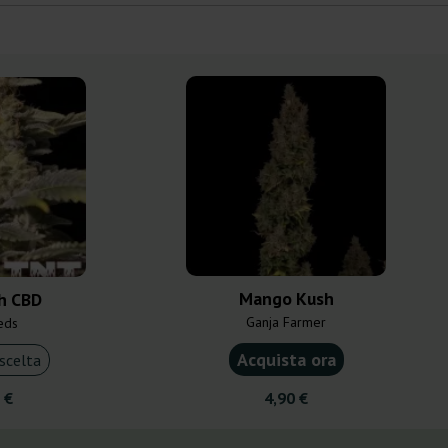
Mango Kush
h CBD
Ganja Farmer
eds
Acquista ora
scelta
 €
4,90 €