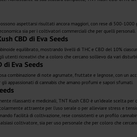
ossono aspettarsi risultati ancora maggiori, con rese di 500-1000 g
onomica sia per i coltivatori commerciali che per quelli personali.
Kush CBD di Eva Seeds
binoide equilibrato, mostrando livelli di THC e CBD del 10% ciascun
gli utenti ricreativi che a coloro che cercano sollievo da vari disturbi
 di Eva Seeds
iosa combinazione di note agrumate, fruttate e legnose, con un ac
r gli appassionati di cannabis che amano profumi e sapori sfumati.
Seeds
mente rilassanti e medicinali, TNT Kush CBD è un'ideale scelta per c
ticolarmente attraente per l'uso serale o per alleviare stress e ten
inando facilità di coltivazione, rese consistenti e un profilo canna
 qualsiasi coltivatore, sia per uso personale che per coloro che cerca