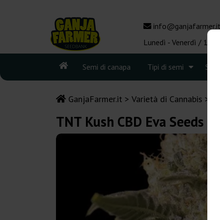
info@ganjafarmer.i
Lunedì - Venerdì / 10:0
Semi di canapa
Tipi di semi
See
GanjaFarmer.it
Varietà di Cannabis
K
TNT Kush CBD Eva Seeds