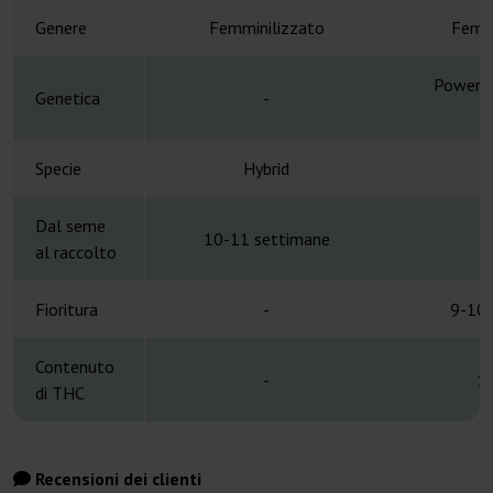
Genere
Femminilizzato
Femmi
Powerpl
Genetica
-
H
Specie
Hybrid
H
Dal seme
10-11 settimane
al raccolto
Fioritura
-
9-10 
Contenuto
-
1
di THC
Recensioni dei clienti