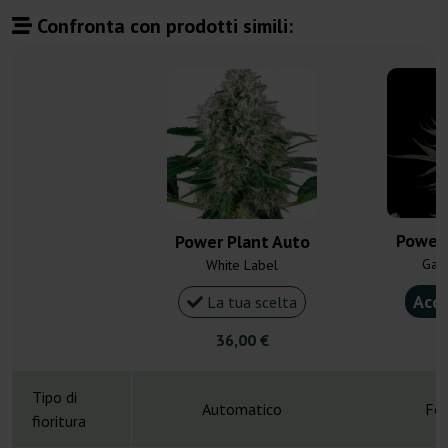
Confronta con prodotti simili:
Power 
Power Plant Auto
Gan
White Label
Acqu
La tua scelta
36,00 €
4
Tipo di
Automatico
Fot
fioritura