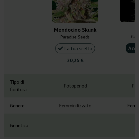
S
Mendocino Skunk
Gan
Paradise Seeds
Acqu
La tua scelta
20,25 €
3
Tipo di
Fotoperiod
Fot
fioritura
Genere
Femminilizzato
Femmi
Genetica
-
A