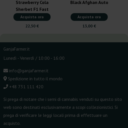
Strawberry Cola
Black Afghan Auto
Sherbet F1 Fast
Version
Acquista ora
Acquista ora
22,50 €
13,00 €
GanjaFarmer.it
Lunedì - Venerdì / 10:00 - 16:00
info@ganjafarmer.it
Spedizione in tutto il mondo
+48 731 111 420
Si prega di notare che i semi di cannabis venduti su questo sito
web sono destinati esclusivamente a scopi collezionistici. Si
prega di verificare le leggi locali prima di effettuare un
acquisto.