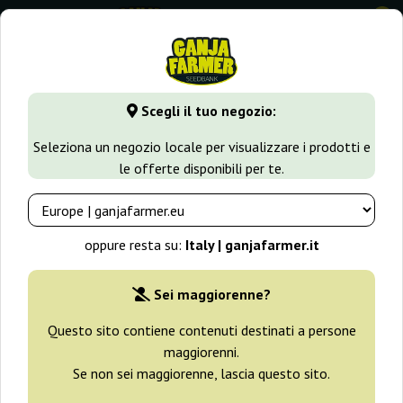
0
GanjaFarmer.it
Varietà di Cannabis
Skunk
Mendocino Sk
Scegli il tuo negozio:
Mendocino Skunk Paradise Seeds
Seleziona un negozio locale per visualizzare i prodotti e
le offerte disponibili per te.
-25%
+ omaggi
oppure resta su:
Italy | ganjafarmer.it
Sei maggiorenne?
Questo sito contiene contenuti destinati a persone
maggiorenni.
Se non sei maggiorenne, lascia questo sito.