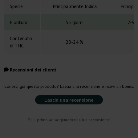
Specie
Principalmente Indica
Principa
Fioritura
55 giorni
7-9 
Contenuto
20-24 %
1
di THC
Recensioni dei clienti
Conosci già questo prodotto? Lascia una recensione e ricevi un bonus.
Lascia una recensione
Sii il primo ad aggiungere la tua recensione!