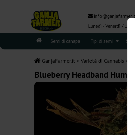
info@ganjafarmer.i
Lunedì - Venerdì / 10:0
Semi di canapa
Tipi di semi
See
GanjaFarmer.it
Varietà di Cannabis
Bl
Blueberry Headband Humbo