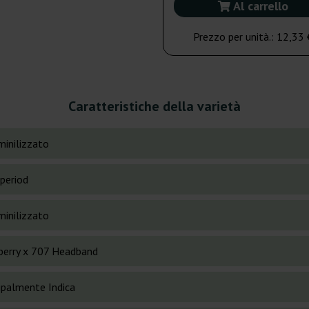
Al carrello
Prezzo per unità.:
12,33 
Caratteristiche della varietà
inilizzato
period
inilizzato
berry x 707 Headband
cipalmente Indica