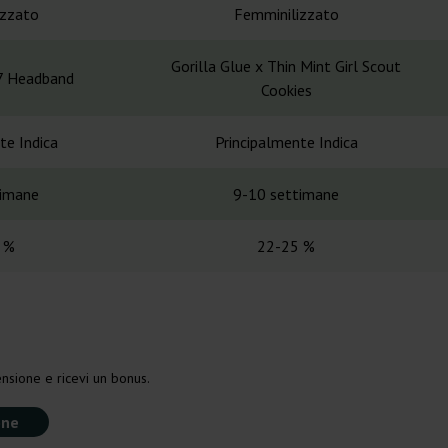
izzato
Femminilizzato
Gorilla Glue x Thin Mint Girl Scout
07 Headband
Cookies
te Indica
Principalmente Indica
timane
9-10 settimane
 %
22-25 %
nsione e ricevi un bonus.
one