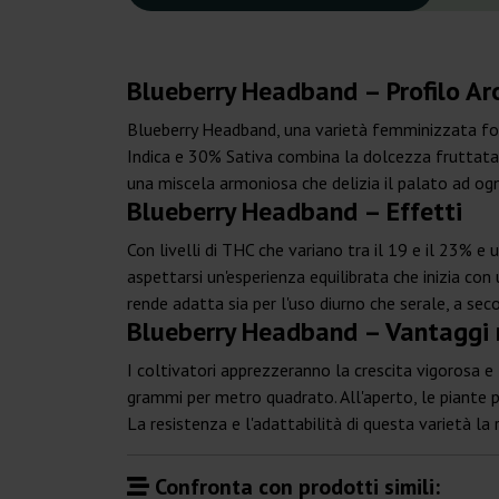
Blueberry Headband – Profilo A
Blueberry Headband, una varietà femminizzata fot
Indica e 30% Sativa combina la dolcezza fruttata 
una miscela armoniosa che delizia il palato ad ogn
Blueberry Headband – Effetti
Con livelli di THC che variano tra il 19 e il 23% 
aspettarsi un'esperienza equilibrata che inizia co
rende adatta sia per l'uso diurno che serale, a seco
Blueberry Headband – Vantaggi n
I coltivatori apprezzeranno la crescita vigorosa 
grammi per metro quadrato. All'aperto, le piante 
La resistenza e l'adattabilità di questa varietà la
Confronta con prodotti simili: