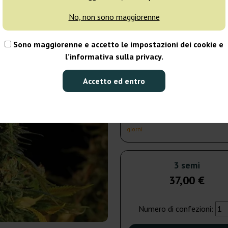
giorni
No, non sono maggiorenne
5 semi
58
Sono maggiorenne e accetto le impostazioni dei cookie e
l’informativa sulla privacy.
Spedito in 3-7
giorni
Accetto ed entro
10 semi
105
Spedito in 3-7
giorni
3 semi
37,00 €
Numero di confezioni: