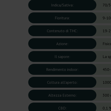
Indica/Sativa:
70/3
Fioritura:
9-10
Contenuto di THC:
19-2
Azione:
Fisic
Il sapore:
La sp
Rendimento indoor:
450-
Coltura all'aperto:
1000
Altezza Esterno:
300 
CBD:
0,1 