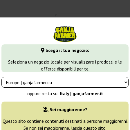
t
0 - 16:00
dbank
Tipi di marijuana
Altro
Scegli il tuo negozio:
ueberry
Blueberry Headband
Seleziona un negozio locale per visualizzare i prodotti e le
offerte disponibili per te.
ld Seed Organization
Allevatore:
Humbold Seed Organiza
oppure resta su:
Italy | ganjafarmer.it
Confezione originale:
Sei maggiorenne?
3 semi
37
Questo sito contiene contenuti destinati a persone maggiorenni.
Se non sei maggiorenne, lascia questo sito.
Spedito in 3-7