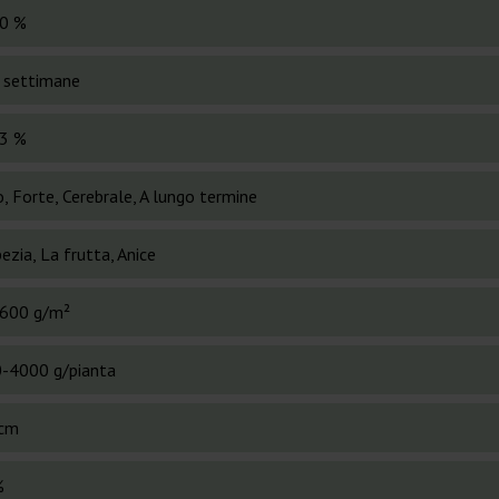
0 %
 settimane
3 %
o, Forte, Cerebrale, A lungo termine
ezia, La frutta, Anice
600 g/m²
-4000 g/pianta
cm
%