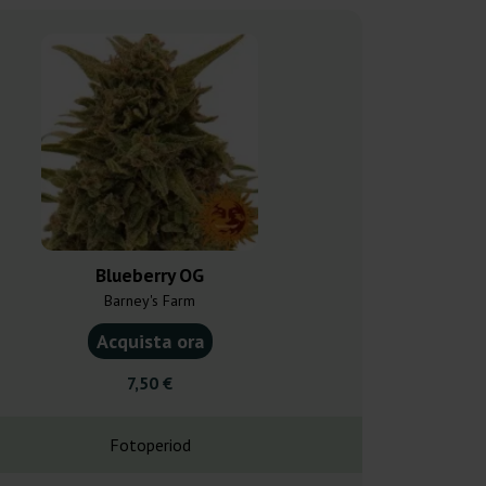
Blueberry OG
Blueberr
Barney's Farm
Grounded 
Acquista ora
Acquist
7,50 €
70,4
Fotoperiod
Fotope