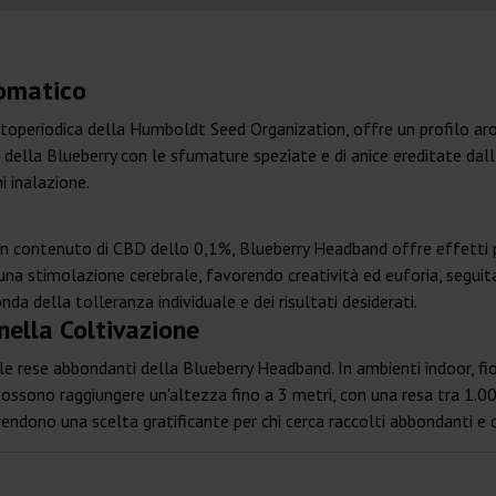
romatico
operiodica della Humboldt Seed Organization, offre un profilo ar
della Blueberry con le sfumature speziate e di anice ereditate dal
i inalazione.
e un contenuto di CBD dello 0,1%, Blueberry Headband offre effetti 
n una stimolazione cerebrale, favorendo creatività ed euforia, seguit
nda della tolleranza individuale e dei risultati desiderati.
ella Coltivazione
e le rese abbondanti della Blueberry Headband. In ambienti indoor, 
possono raggiungere un'altezza fino a 3 metri, con una resa tra 1.
 rendono una scelta gratificante per chi cerca raccolti abbondanti e d