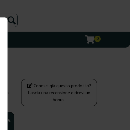
0
Conosci già questo prodotto?
tion
Lascia una recensione e ricevi un
bonus.
,00 €