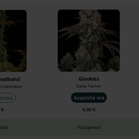
Glookies
Headband
Ganja Farmer
rganization
Acquista ora
scelta
 €
4,90 €
riod
Fotoperiod