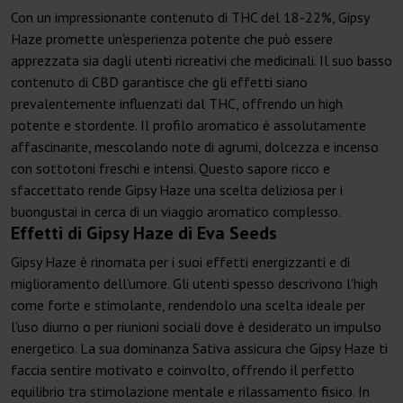
Con un impressionante contenuto di THC del 18-22%, Gipsy
Haze promette un'esperienza potente che può essere
apprezzata sia dagli utenti ricreativi che medicinali. Il suo basso
contenuto di CBD garantisce che gli effetti siano
prevalentemente influenzati dal THC, offrendo un high
potente e stordente. Il profilo aromatico è assolutamente
affascinante, mescolando note di agrumi, dolcezza e incenso
con sottotoni freschi e intensi. Questo sapore ricco e
sfaccettato rende Gipsy Haze una scelta deliziosa per i
buongustai in cerca di un viaggio aromatico complesso.
Effetti di Gipsy Haze di Eva Seeds
Gipsy Haze è rinomata per i suoi effetti energizzanti e di
miglioramento dell'umore. Gli utenti spesso descrivono l'high
come forte e stimolante, rendendolo una scelta ideale per
l'uso diurno o per riunioni sociali dove è desiderato un impulso
energetico. La sua dominanza Sativa assicura che Gipsy Haze ti
faccia sentire motivato e coinvolto, offrendo il perfetto
equilibrio tra stimolazione mentale e rilassamento fisico. In