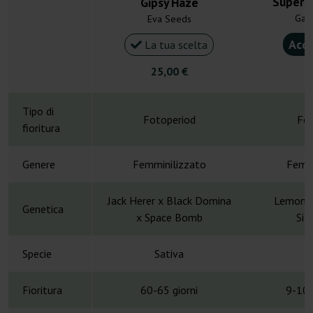
Super 
Gipsy Haze
Gan
Eva Seeds
Acqu
La tua scelta
25,00 €
4
Tipo di
Fotoperiod
Fot
fioritura
Genere
Femminilizzato
Femmi
Jack Herer x Black Domina
Lemon S
Genetica
x Space Bomb
Sil
Specie
Sativa
S
Fioritura
60-65 giorni
9-10 