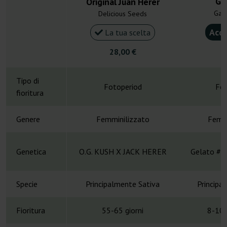
Ge
Original Juan Herer
Gan
Delicious Seeds
Acqu
La tua scelta
28,00 €
5
Tipo di
Fotoperiod
Fot
fioritura
Genere
Femminilizzato
Femmi
Genetica
O.G. KUSH X JACK HERER
Gelato #4
Specie
Principalmente Sativa
Principa
Fioritura
55-65 giorni
8-10 