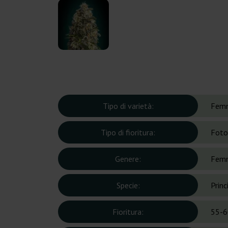
Tipo di varietà:
Femm
Tipo di fioritura:
Foto
Genere:
Femm
Specie:
Prin
Fioritura:
55-6