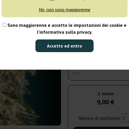
giorni
No, non sono maggiorenne
3 semi
23
Sono maggiorenne e accetto le impostazioni dei cookie e
l’informativa sulla privacy.
Spedito in 3-7
giorni
Accetto ed entro
10 semi
64
Spedito in 3-7
giorni
1 seme
9,00 €
Numero di confezioni: