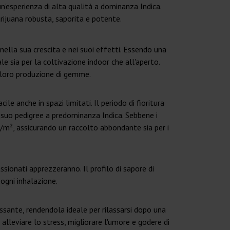
'esperienza di alta qualità a dominanza Indica.
rijuana robusta, saporita e potente.
ella sua crescita e nei suoi effetti. Essendo una
le sia per la coltivazione indoor che all'aperto.
 loro produzione di gemme.
 anche in spazi limitati. Il periodo di fioritura
 suo pedigree a predominanza Indica. Sebbene i
 g/m², assicurando un raccolto abbondante sia per i
onati apprezzeranno. Il profilo di sapore di
ogni inhalazione.
assante, rendendola ideale per rilassarsi dopo una
 alleviare lo stress, migliorare l'umore e godere di