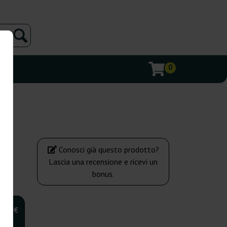
0
Conosci già questo prodotto?
Lascia una recensione e ricevi un
bonus.
,00 €