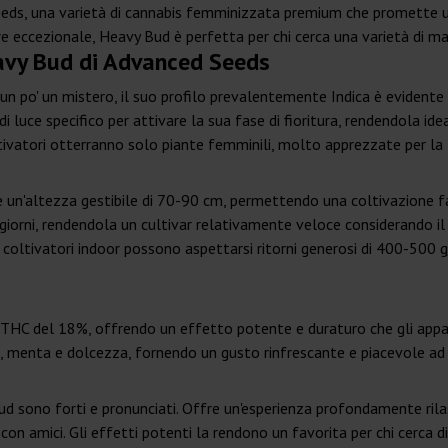
eeds, una varietà di cannabis femminizzata premium che promette un
e eccezionale, Heavy Bud è perfetta per chi cerca una varietà di ma
eavy Bud di Advanced Seeds
 po' un mistero, il suo profilo prevalentemente Indica è evidente n
i luce specifico per attivare la sua fase di fioritura, rendendola idea
tivatori otterranno solo piante femminili, molto apprezzate per la
un'altezza gestibile di 70-90 cm, permettendo una coltivazione facile
 giorni, rendendola un cultivar relativamente veloce considerando il
 i coltivatori indoor possono aspettarsi ritorni generosi di 400-500
HC del 18%, offrendo un effetto potente e duraturo che gli appassi
, menta e dolcezza, fornendo un gusto rinfrescante e piacevole ad 
 Bud sono forti e pronunciati. Offre un'esperienza profondamente ril
con amici. Gli effetti potenti la rendono un favorita per chi cerca di