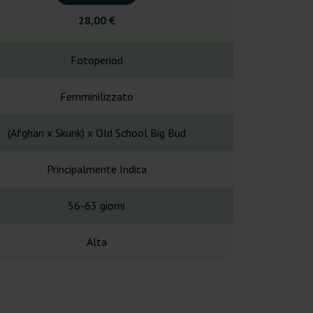
28,00 €
4,00
Fotoperiod
Fotope
Femminilizzato
Femminil
(Afghan x Skunk) x Old School Big Bud
Afghan x
Principalmente Indica
Principalme
56-63 giorni
60-65 g
Alta
15-2