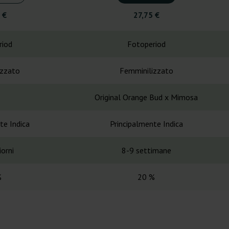
 €
27,75 €
riod
Fotoperiod
izzato
Femminilizzato
Original Orange Bud x Mimosa
te Indica
Principalmente Indica
orni
8-9 settimane
%
20 %