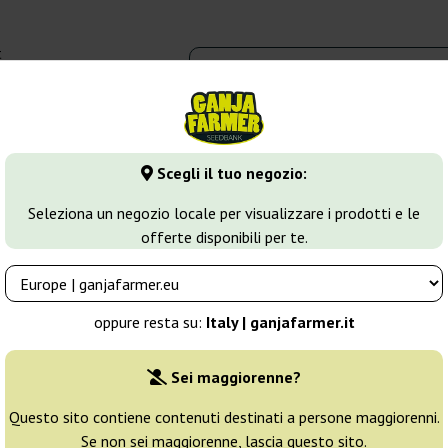
t
0 - 16:00
dbank
Tipi di marijuana
Altro
Scegli il tuo negozio:
ca
Heavy Bud
Seleziona un negozio locale per visualizzare i prodotti e le
offerte disponibili per te.
Allevatore:
Advanced Seeds
oppure resta su:
Italy | ganjafarmer.it
Confezione originale:
Sei maggiorenne?
1 seme
9
Questo sito contiene contenuti destinati a persone maggiorenni.
Se non sei maggiorenne, lascia questo sito.
Spedito in 3-7