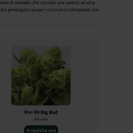
onati di cannabis che cercano una varietà ad alta
a privilegiata sia per i coltivatori principianti che
Pre-99 Big Bud
Big 
Nirvana
Dutch Ge
Acquista ora
Acquist