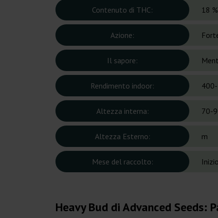
Contenuto di THC:
18 %
Azione:
Fort
Il sapore:
Ment
Rendimento indoor:
400-
Altezza interna:
70-9
Altezza Esterno:
m
Mese del raccolto:
Inizi
Heavy Bud di Advanced Seeds: 