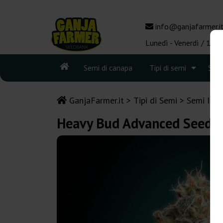
info@ganjafarmer.i
Lunedì - Venerdì / 10:0
Semi di canapa
Tipi di semi
See
GanjaFarmer.it
Tipi di Semi
Semi Indi
Heavy Bud Advanced Seeds