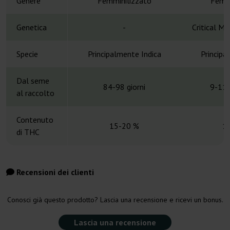
Genere
Femminilizzato
Femmi
Genetica
-
Critical M
Specie
Principalmente Indica
Principa
Dal seme
84-98 giorni
9-11 
al raccolto
Contenuto
15-20 %
1
di THC
Recensioni dei clienti
Conosci già questo prodotto? Lascia una recensione e ricevi un bonus.
Lascia una recensione