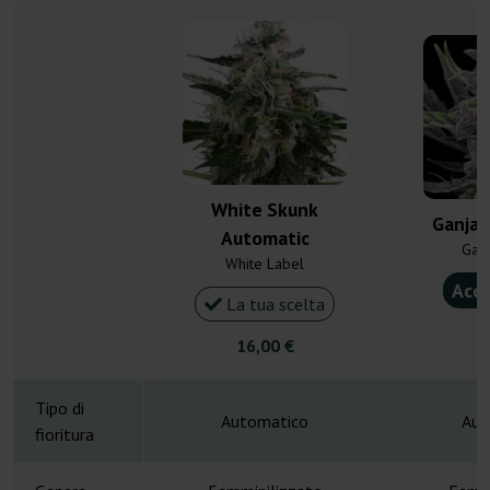
White Skunk
Ganja 
Automatic
Gan
White Label
Acqu
La tua scelta
4
16,00 €
Tipo di
Automatico
Aut
fioritura