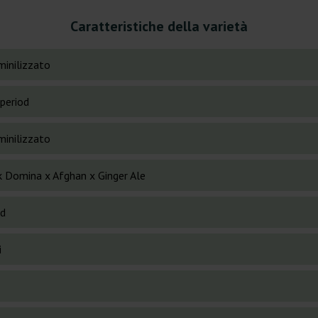
Caratteristiche della varietà
inilizzato
period
inilizzato
k Domina x Afghan x Ginger Ale
id
i