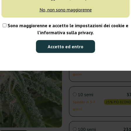
giorni
No, non sono maggiorenne
3 semi
12
Sono maggiorenne e accetto le impostazioni dei cookie e
l’informativa sulla privacy.
Spedito in 3-7
25% PIÙ ECON
giorni
Accetto ed entro
5 semi
21
Spedito in 3-7
25% PIÙ ECON
giorni
10 semi
37
Spedito in 3-7
25% PIÙ ECON
giorni
100 semi
231