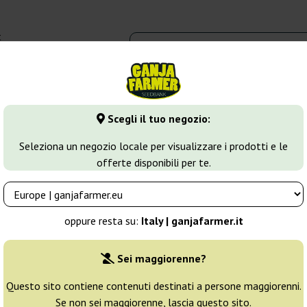
t
0 - 16:00
dbank
Tipi di marijuana
Altro
Scegli il tuo negozio:
ush
Gypsy Kush
Seleziona un negozio locale per visualizzare i prodotti e le
offerte disponibili per te.
Allevatore:
Kannabia Seeds
oppure resta su:
Italy | ganjafarmer.it
Confezione originale:
Sei maggiorenne?
1 seme
5
Questo sito contiene contenuti destinati a persone maggiorenni.
Se non sei maggiorenne, lascia questo sito.
Spedito in 3-7
25% PIÙ ECON