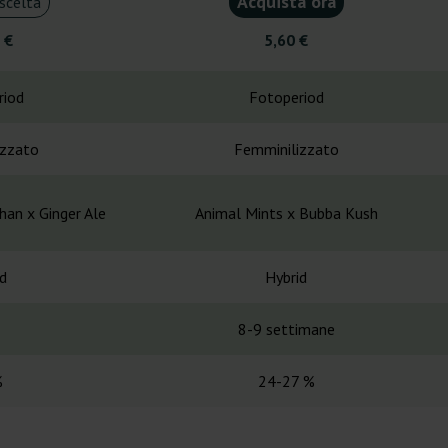
Acquista ora
scelta
 €
5,60 €
riod
Fotoperiod
izzato
Femminilizzato
han x Ginger Ale
Animal Mints x Bubba Kush
d
Hybrid
8-9 settimane
%
24-27 %