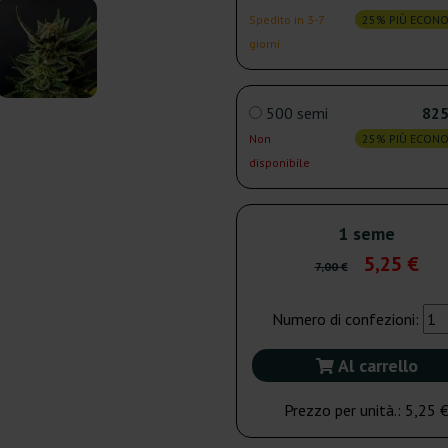
Spedito in 3-7
25% PIÙ ECON
giorni
500 semi
825
Non
25% PIÙ ECON
disponibile
1 seme
5,25 €
7,00 €
Numero di confezioni:
Al carrello
Prezzo per unità.:
5,25 