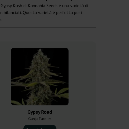
i, Gypsy Kush di Kannabia Seeds è una varietà di
n bilanciati. Questa varietà è perfetta per i
e.
Gypsy Road
Lockdow
Ganja Farmer
Sensi 