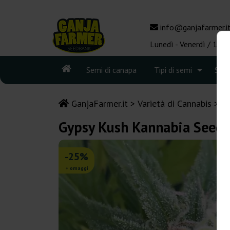
info@ganjafarmer.i
Lunedì - Venerdì / 10:0
Semi di canapa
Tipi di semi
See
GanjaFarmer.it
Varietà di Cannabis
K
Gypsy Kush Kannabia Seeds
-25%
+ omaggi