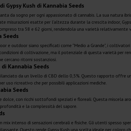
a di Gypsy Kush di Kannabia Seeds
anta da sogno per ogni appassionato di cannabis. La sua natura ibrid
ate misurazioni esatte per l'altezza durante la crescita indoor, Gyp
è compreso tra 58 e 62 giorni, rendendola una varietà relativamente 
a Seeds
ndoor e outdoor siano specificati come "Medio a Grande", i coltivat
ndizioni di coltivazione, ma il potenziale di questa varietà per ren
e cercano ritorni sostanziosi.
h di Kannabia Seeds
lanciato da un livello di CBD dello 0,5%. Questo rapporto offre 
er uso ricreativo che per possibili applicazioni mediche.
nabia Seeds
dolce, con ricchi sottofondi speziati e floreali. Questa miscela ar
 profondità e la complessità del sapore.
ds
un mix intenso di sensazioni cerebrali e fisiche. Gli utenti spesso 
assante. Questo rende Gypsy Kush una scelta ideale per coloro che