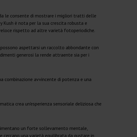
a le consente di mostrare i migliori tratti delle
sy Kush è nota per la sua crescita robusta e
veloce rispetto ad altre varietà fotoperiodiche.
ori possono aspettarsi un raccolto abbondante con
dimenti generosi la rende attraente sia per i
una combinazione avvincente di potenza e una
omatica crea un'esperienza sensoriale deliziosa che
sperimentano un forte sollevamento mentale,
 cercano una varietà equilibrata da gustare in