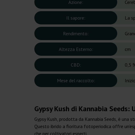
Azione:
Cereb
Il sapore:
La sp
Rendimento:
Gran
Altezza Esterno:
cm
CBD:
0,5 
Mese del raccolto:
Inizi
Gypsy Kush di Kannabia Seeds: U
Gypsy Kush, prodotta da Kannabia Seeds, è una str
Questo ibrido a fioritura fotoperiodica offre un'e
che per coltivatori esperti.