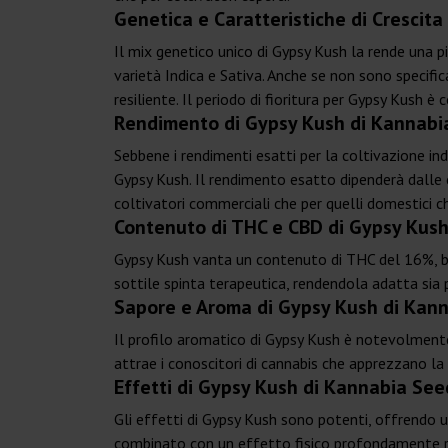
Genetica e Caratteristiche di Crescit
Il mix genetico unico di Gypsy Kush la rende una pi
varietà Indica e Sativa. Anche se non sono specific
resiliente. Il periodo di fioritura per Gypsy Kush 
Rendimento di Gypsy Kush di Kannabi
Sebbene i rendimenti esatti per la coltivazione i
Gypsy Kush. Il rendimento esatto dipenderà dalle co
coltivatori commerciali che per quelli domestici ch
Contenuto di THC e CBD di Gypsy Kus
Gypsy Kush vanta un contenuto di THC del 16%, bi
sottile spinta terapeutica, rendendola adatta sia p
Sapore e Aroma di Gypsy Kush di Kan
Il profilo aromatico di Gypsy Kush è notevolmente 
attrae i conoscitori di cannabis che apprezzano la
Effetti di Gypsy Kush di Kannabia See
Gli effetti di Gypsy Kush sono potenti, offrendo 
combinato con un effetto fisico profondamente ril