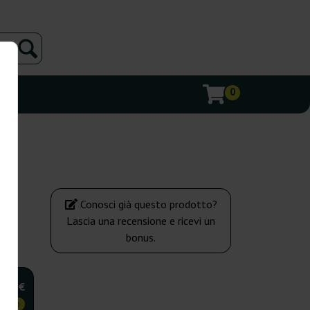
0
Conosci già questo prodotto?
Lascia una recensione e ricevi un
bonus.
,25 €
OMICO