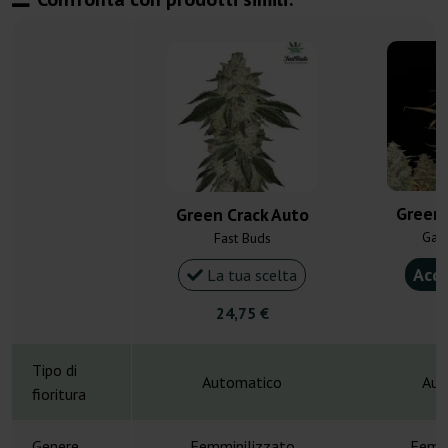
Green 
Green Crack Auto
Gan
Fast Buds
Acqu
La tua scelta
24,75 €
4
Tipo di
Automatico
Aut
fioritura
Genere
Femminilizzato
Femmi