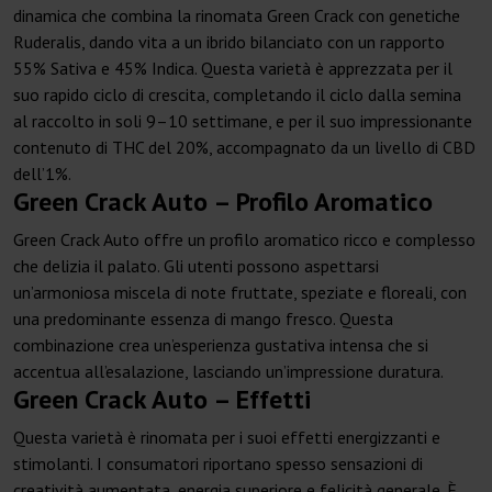
dinamica che combina la rinomata Green Crack con genetiche
Ruderalis, dando vita a un ibrido bilanciato con un rapporto
55% Sativa e 45% Indica. Questa varietà è apprezzata per il
suo rapido ciclo di crescita, completando il ciclo dalla semina
al raccolto in soli 9–10 settimane, e per il suo impressionante
contenuto di THC del 20%, accompagnato da un livello di CBD
dell’1%.
Green Crack Auto – Profilo Aromatico
Green Crack Auto offre un profilo aromatico ricco e complesso
che delizia il palato. Gli utenti possono aspettarsi
un’armoniosa miscela di note fruttate, speziate e floreali, con
una predominante essenza di mango fresco. Questa
combinazione crea un’esperienza gustativa intensa che si
accentua all’esalazione, lasciando un’impressione duratura.
Green Crack Auto – Effetti
Questa varietà è rinomata per i suoi effetti energizzanti e
stimolanti. I consumatori riportano spesso sensazioni di
creatività aumentata, energia superiore e felicità generale. È