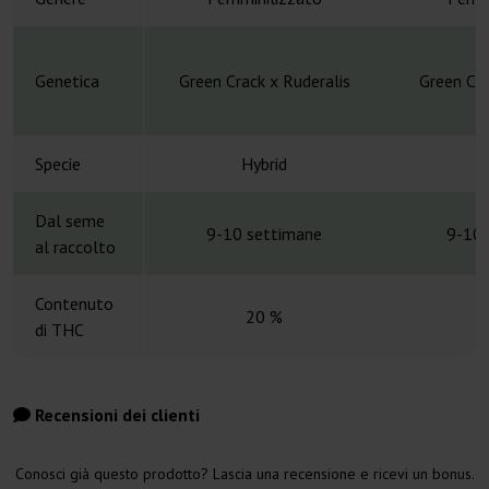
Genetica
Green Crack x Ruderalis
Green Cra
Specie
Hybrid
H
Dal seme
9-10 settimane
9-10 
al raccolto
Contenuto
20 %
di THC
Recensioni dei clienti
Conosci già questo prodotto? Lascia una recensione e ricevi un bonus.