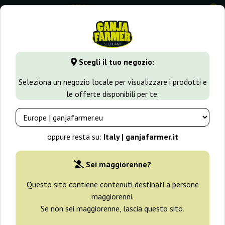
0
GanjaFarmer.it
Varietà di Cannabis
Green Crack
Green C
Scegli il tuo negozio:
Green Crack Auto Fast Buds
Seleziona un negozio locale per visualizzare i prodotti e
le offerte disponibili per te.
-25%
+ omaggi
oppure resta su:
Italy | ganjafarmer.it
Sei maggiorenne?
Questo sito contiene contenuti destinati a persone
maggiorenni.
Se non sei maggiorenne, lascia questo sito.