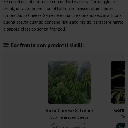
Se cerchi un’autofiorente con un forte aroma formaggioso e
skunk, un ciclo breve e un effetto che unisce relax e buon
umore, Auto Cheese X-treme è una direzione azzeccata. È una
buona scelta quando contano risultato rapido, carattere netto
e sapore classico senza fronzoli.
Confronta con prodotti simili:
Gorill
Auto Cheese X-treme
Gan
Bulk Feminized Seeds
Acqu
La tua scelta