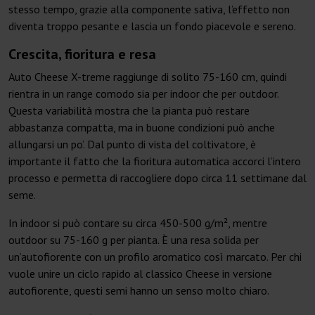
stesso tempo, grazie alla componente sativa, l’effetto non
diventa troppo pesante e lascia un fondo piacevole e sereno.
Crescita, fioritura e resa
Auto Cheese X-treme raggiunge di solito 75-160 cm, quindi
rientra in un range comodo sia per indoor che per outdoor.
Questa variabilità mostra che la pianta può restare
abbastanza compatta, ma in buone condizioni può anche
allungarsi un po’. Dal punto di vista del coltivatore, è
importante il fatto che la fioritura automatica accorci l’intero
processo e permetta di raccogliere dopo circa 11 settimane dal
seme.
In indoor si può contare su circa 450-500 g/m², mentre
outdoor su 75-160 g per pianta. È una resa solida per
un’autofiorente con un profilo aromatico così marcato. Per chi
vuole unire un ciclo rapido al classico Cheese in versione
autofiorente, questi semi hanno un senso molto chiaro.