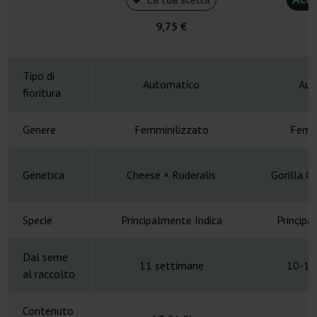
9,75 €
5
Tipo di
Automatico
Aut
fioritura
Genere
Femminilizzato
Femmi
Genetica
Cheese × Ruderalis
Gorilla G
Specie
Principalmente Indica
Principa
Dal seme
11 settimane
10-12
al raccolto
Contenuto