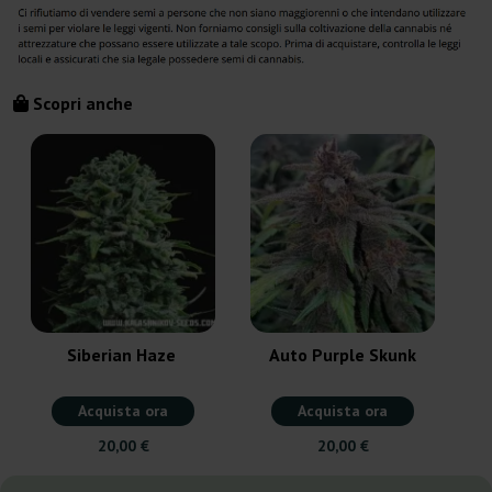
Scopri anche
S
Siberian Haze
Auto Purple Skunk
Acquista ora
Acquista ora
20,00 €
20,00 €