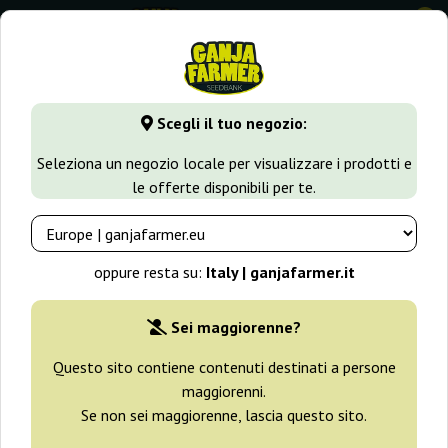
0
GanjaFarmer.it
Varietà di Cannabis
Cheese
Auto Cheese
Scegli il tuo negozio:
Auto Cheese X-treme Bulk
Seleziona un negozio locale per visualizzare i prodotti e
Feminized Seeds
le offerte disponibili per te.
-25%
+ omaggi
oppure resta su:
Italy | ganjafarmer.it
Sei maggiorenne?
Questo sito contiene contenuti destinati a persone
maggiorenni.
Se non sei maggiorenne, lascia questo sito.