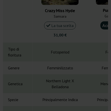
Purp
Crazy Miss Hyde
Gan
Samsara
Acqu
La tua scelta
31,00 €
4
Tipo di
Fotoperiod
Fot
fioritura
Genere
Femminilizzato
Femmi
Northern Light X
Genetica
Mendo
Belladona
Specie
Principalmente Indica
Principa