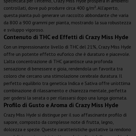
specificata per l'interno, Crazy Miss Hyde prospera in ambienti
controllati, dove può produrre circa 400 g/m². All'aperto,
questa pianta può generare un raccolto abbondante che varia
da 800 a 900 grammi per pianta, mostrando la sua robustezza
e sviluppo vigoroso.
Contenuto di THC ed Effetti di Crazy Miss Hyde
Con un impressionante livello di THC del 21%, Crazy Miss Hyde
offre un potente effetto euforico che è duraturo e piacevole.
L'alta concentrazione di THC garantisce una profonda
sensazione di benessere e gioia, rendendola un favorita tra
coloro che cercano una stimolazione cerebrale duratura. Il
perfetto equilibrio tra genetica Indica e Sativa offre un'ottima
combinazione di rilassamento e chiarezza mentale, perfetta
per godersi la serata o per rilassarsi dopo una lunga giornata.
Profilo di Gusto e Aroma di Crazy Miss Hyde
Crazy Miss Hyde si distingue per il suo affascinante profilo di
sapore, composto da complesse note di frutta, legno,
dolcezza e spezie. Queste caratteristiche gustative la rendono