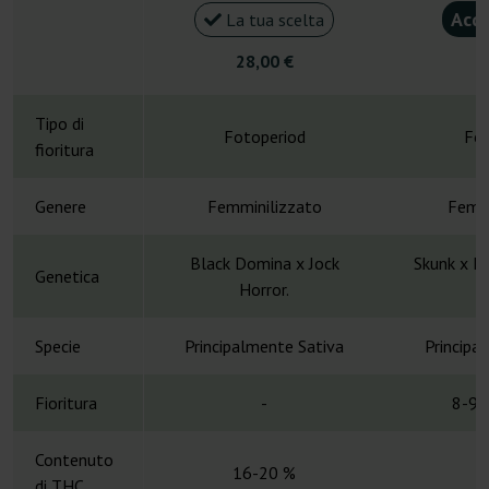
Acqu
La tua scelta
28,00 €
5
Tipo di
Fotoperiod
Fot
fioritura
Genere
Femminilizzato
Femmi
Black Domina x Jock
Skunk x H
Genetica
Horror.
L
Specie
Principalmente Sativa
Principa
Fioritura
-
8-9 
Contenuto
16-20 %
di THC