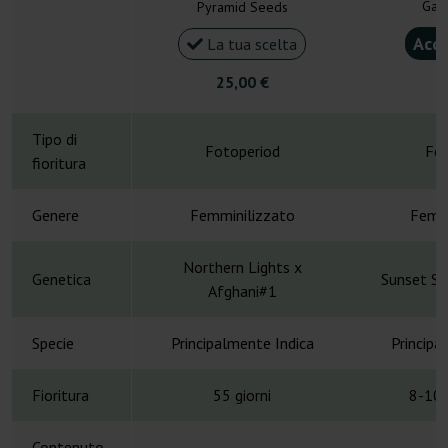
Gan
Pyramid Seeds
Acqu
La tua scelta
25,00 €
5
Tipo di
Fotoperiod
Fot
fioritura
Genere
Femminilizzato
Femmi
Northern Lights x
Genetica
Sunset Sh
Afghani#1
Specie
Principalmente Indica
Principa
Fioritura
55 giorni
8-10 
Contenuto